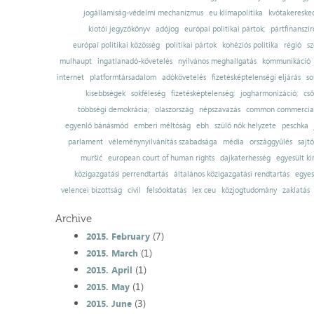
jogállamiság-védelmi mechanizmus
eu klímapolitika
kvótakereske
kiotói jegyzőkönyv
adójog
európai politikai pártok;
pártfinanszír
európai politikai közösség
politikai pártok
kohéziós politika
régió
sz
mulhaupt
ingatlanadó-követelés
nyilvános meghallgatás
kommunikáció
internet
platformtársadalom
adókövetelés
fizetésképtelenségi eljárás
so
kisebbségek
sokféleség
fizetésképtelenség;
jogharmonizáció;
cső
többségi demokrácia;
olaszország
népszavazás
common commercial
egyenlő bánásmód
emberi méltóság
ebh
szülő nők helyzete
peschka
parlament
véleménynyilvánítás szabadsága
média
országgyűlés
sajt
muršić
european court of human rights
dajkaterhesség
egyesült ki
közigazgatási perrendtartás
általános közigazgatási rendtartás
egyes
velencei bizottság
civil
felsőoktatás
lex ceu
közjogtudomány
zaklatás
Archive
(7)
2015. February
(1)
2015. March
(1)
2015. April
(1)
2015. May
(3)
2015. June