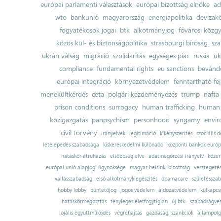
európai parlamenti választások
európai bizottság elnöke
ad
wto
bankunió
magyarország
energiapolitika
devizak
fogyatékosok jogai
btk
alkotmányjog
fővárosi közgy
közös kül- és biztonságpolitika
strasbourgi bíróság
sza
ukrán válság
migráció
szolidaritás
egységes piac
russia
uk
compliance
fundamental rights
eu sanctions
bevándo
európai integráció
környezetvédelem
fenntartható fe
menekültkérdés
ceta
polgári kezdeményezés
trump
nafta
prison conditions
surrogacy
human trafficking
human 
közigazgatás
panpsychism
personhood
syngamy
envi
civil törvény
irányelvek
legitimáció
kikényszerítés
szociális d
letelepedés szabadsága
kiskereskedelmi különadó
központi bankok európ
hatáskör-átruházás
elsőbbség elve
adatmegőrzési irányelv
közer
európai unió alapjogi ügynoksége
magyar helsinki bizottság
vesztegeté
vallásszabadság
első alkotmánykiegészítés
obamacare
születésszab
hobby lobby
büntetőjog
jogos védelem
áldozatvédelem
külkapcs
hatáskörmegosztás
tényleges életfogytiglan
új btk.
szabadságves
lojális együttműködés
végrehajtás
gazdasági szankciók
állampolg