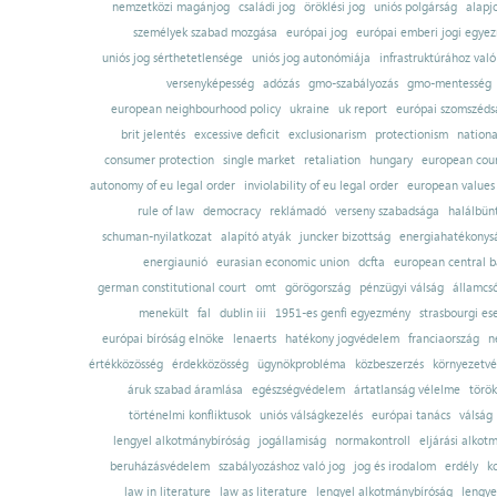
nemzetközi magánjog
családi jog
öröklési jog
uniós polgárság
alapj
személyek szabad mozgása
európai jog
európai emberi jogi egye
uniós jog sérthetetlensége
uniós jog autonómiája
infrastruktúrához val
versenyképesség
adózás
gmo-szabályozás
gmo-mentesség
european neighbourhood policy
ukraine
uk report
európai szomszédsá
brit jelentés
excessive deficit
exclusionarism
protectionism
nationa
consumer protection
single market
retaliation
hungary
european court
autonomy of eu legal order
inviolability of eu legal order
european values
rule of law
democracy
reklámadó
verseny szabadsága
halálbün
schuman-nyilatkozat
alapító atyák
juncker bizottság
energiahatékonysá
energiaunió
eurasian economic union
dcfta
european central 
german constitutional court
omt
görögország
pénzügyi válság
államcs
menekült
fal
dublin iii
1951-es genfi egyezmény
strasbourgi es
európai bíróság elnöke
lenaerts
hatékony jogvédelem
franciaország
n
értékközösség
érdekközösség
ügynökprobléma
közbeszerzés
környezetvé
áruk szabad áramlása
egészségvédelem
ártatlanság vélelme
török
történelmi konfliktusok
uniós válságkezelés
európai tanács
válság
lengyel alkotmánybíróság
jogállamiság
normakontroll
eljárási alkot
beruházásvédelem
szabályozáshoz való jog
jog és irodalom
erdély
k
law in literature
law as literature
lengyel alkotmánybíróság
lengye