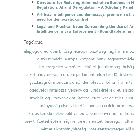
Directions for Reducing Administrative Burdens in 
Regulation; AI and Deregulation – A Scholarly Pan
Artificial intelligence and democracy: promise, risk,
need for democratic control
Legal and Practical Issues Surrounding the Use of Art
Intelligence in Law Enforcement - Roundtable summ
Tagcloud
alapjogok
európai bíróság
európai bizottság
tagállami moz
diszkrimináció
európai központi bank
fogyasztóvéd
tisztességtelen szerződési feltétel
jogállamiság
belső 
alkotmánybíróság
európai parlament
előzetes döntéshozata
gazdasági és monetáris unió
demokrácia
kúria
állami t
jogegységi határozat
versenyjog
uniós értékek
eu alapjo
szociális jog
irányelvek átültetése
euró
kásler-ítélet
eusz
arányosság elve
választás
nemzeti érdek
oroszorsz
közös kereskedelempolitika
european convention of huma
brexit
fizetésképtelenségi rendelet
nemzeti bíróságok
ultra
német alkotmánybíróság
kötelezettségszegési eljár