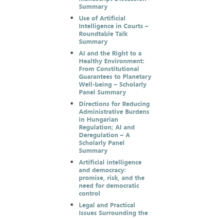
Summary
Use of Artificial
Intelligence in Courts –
Roundtable Talk
Summary
AI and the Right to a
Healthy Environment:
From Constitutional
Guarantees to Planetary
Well-being – Scholarly
Panel Summary
Directions for Reducing
Administrative Burdens
in Hungarian
Regulation; AI and
Deregulation – A
Scholarly Panel
Summary
Artificial intelligence
and democracy:
promise, risk, and the
need for democratic
control
Legal and Practical
Issues Surrounding the