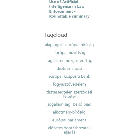
Use of Artificial
Intelligence in Law
Enforcement -
Roundtable summary
Tagcloud
alapjogok
európai bíróság
európai bizottság
tagállami mozgástér
ttip
diszkrimináció
európai központi bank
fogyasztóvédelem
tisztességtelen szerződési
feltétel
jogállamiság
belső piac
alkotmánybíróság
európai parlament
előzetes döntéshozatali
eljárás