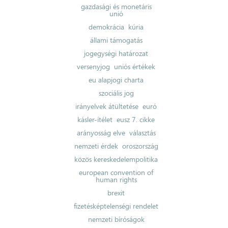
gazdasági és monetáris
unió
demokrácia
kúria
állami támogatás
jogegységi határozat
versenyjog
uniós értékek
eu alapjogi charta
szociális jog
irányelvek átültetése
euró
kásler-ítélet
eusz 7. cikke
arányosság elve
választás
nemzeti érdek
oroszország
közös kereskedelempolitika
european convention of
human rights
brexit
fizetésképtelenségi rendelet
nemzeti bíróságok