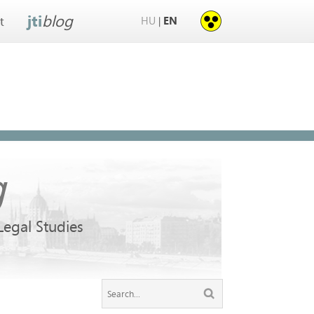
jti
blog
HU
EN
|
t
g
 Legal Studies