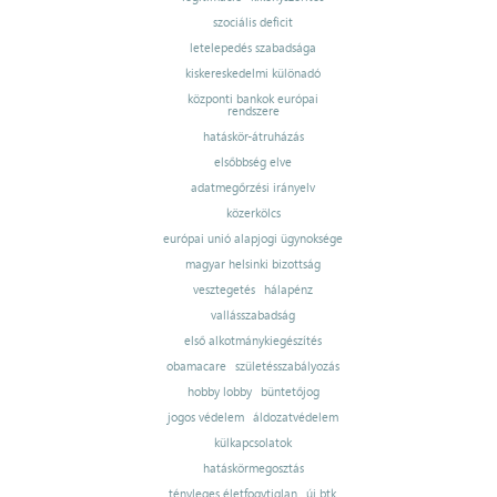
szociális deficit
letelepedés szabadsága
kiskereskedelmi különadó
központi bankok európai
rendszere
hatáskör-átruházás
elsőbbség elve
adatmegőrzési irányelv
közerkölcs
európai unió alapjogi ügynoksége
magyar helsinki bizottság
vesztegetés
hálapénz
vallásszabadság
első alkotmánykiegészítés
obamacare
születésszabályozás
hobby lobby
büntetőjog
jogos védelem
áldozatvédelem
külkapcsolatok
hatáskörmegosztás
tényleges életfogytiglan
új btk.