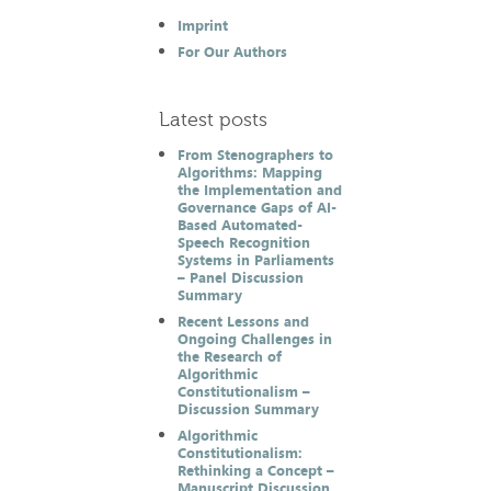
Imprint
For Our Authors
Latest posts
From Stenographers to
Algorithms: Mapping
the Implementation and
Governance Gaps of AI-
Based Automated-
Speech Recognition
Systems in Parliaments
– Panel Discussion
Summary
Recent Lessons and
Ongoing Challenges in
the Research of
Algorithmic
Constitutionalism –
Discussion Summary
Algorithmic
Constitutionalism:
Rethinking a Concept –
Manuscript Discussion