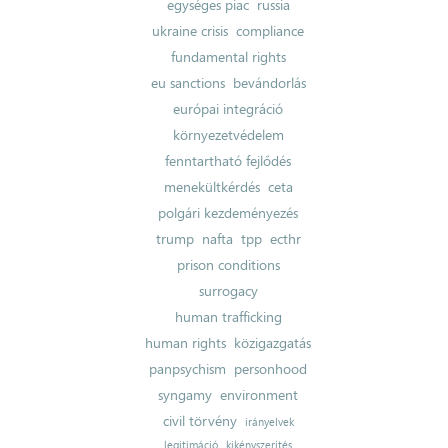
egységes piac
russia
ukraine crisis
compliance
fundamental rights
eu sanctions
bevándorlás
európai integráció
környezetvédelem
fenntartható fejlődés
menekültkérdés
ceta
polgári kezdeményezés
trump
nafta
tpp
ecthr
prison conditions
surrogacy
human trafficking
human rights
közigazgatás
panpsychism
personhood
syngamy
environment
civil törvény
irányelvek
legitimáció
kikényszerítés