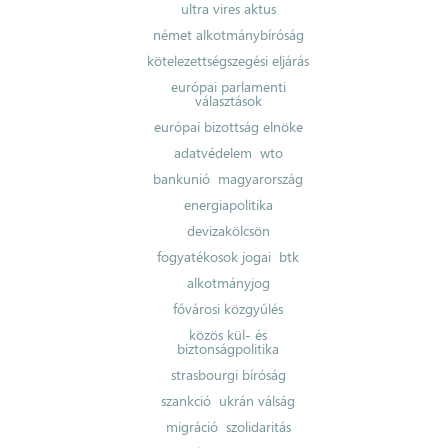
ultra vires aktus
német alkotmánybíróság
kötelezettségszegési eljárás
európai parlamenti
választások
európai bizottság elnöke
adatvédelem
wto
bankunió
magyarország
energiapolitika
devizakölcsön
fogyatékosok jogai
btk
alkotmányjog
fővárosi közgyűlés
közös kül- és
biztonságpolitika
strasbourgi bíróság
szankció
ukrán válság
migráció
szolidaritás