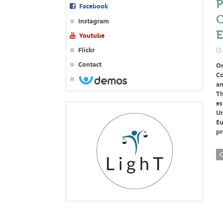
P
Facebook
C
Instagram
E
Youtube
Flickr
Contact
On
Co
an
Th
es
Un
Eu
pr
C