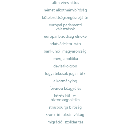
ultra vires aktus
német alkotmánybíróság
kötelezettségszegési eljárás
európai parlamenti
választások
európai bizottság elnöke
adatvédelem
wto
bankunió
magyarország
energiapolitika
devizakölcsön
fogyatékosok jogai
btk
alkotmányjog
fővárosi közgyűlés
közös kül- és
biztonságpolitika
strasbourgi bíróság
szankció
ukrán válság
migráció
szolidaritás