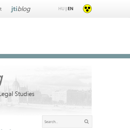
jti
blog
HU
EN
|
t
g
 Legal Studies