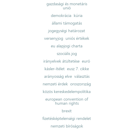
gazdasági és monetáris
unió
demokrácia
kúria
állami támogatás
jogegységi határozat
versenyjog
uniós értékek
eu alapjogi charta
szociális jog
irányelvek átültetése
euró
kásler-ítélet
eusz 7. cikke
arányosság elve
választás
nemzeti érdek
oroszország
közös kereskedelempolitika
european convention of
human rights
brexit
fizetésképtelenségi rendelet
nemzeti bíróságok