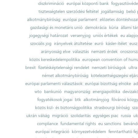
diszkrimináció
európai központi bank
fogyasztóvéd
tisztességtelen szerződési feltétel
jogállamiság
belső 
alkotmánybíróság
európai parlament
előzetes döntéshozata
gazdasági és monetáris unió
demokrácia
kúria
állami t
jogegységi határozat
versenyjog
uniós értékek
eu alapjo
szociális jog
irányelvek átültetése
euró
kásler-ítélet
eusz
arányosság elve
választás
nemzeti érdek
oroszorsz
közös kereskedelempolitika
european convention of huma
brexit
fizetésképtelenségi rendelet
nemzeti bíróságok
ultra
német alkotmánybíróság
kötelezettségszegési eljár
európai parlamenti választások
európai bizottság elnöke
ad
wto
bankunió
magyarország
energiapolitika
devizak
fogyatékosok jogai
btk
alkotmányjog
fővárosi közgy
közös kül- és biztonságpolitika
strasbourgi bíróság
sza
ukrán válság
migráció
szolidaritás
egységes piac
russia
uk
compliance
fundamental rights
eu sanctions
bevándo
európai integráció
környezetvédelem
fenntartható fe