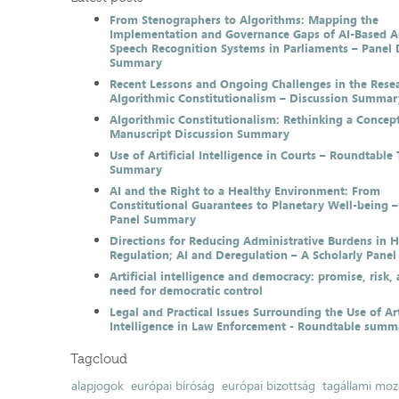
From Stenographers to Algorithms: Mapping the
Implementation and Governance Gaps of AI-Based 
Speech Recognition Systems in Parliaments – Panel 
Summary
Recent Lessons and Ongoing Challenges in the Resea
Algorithmic Constitutionalism – Discussion Summar
Algorithmic Constitutionalism: Rethinking a Concep
Manuscript Discussion Summary
Use of Artificial Intelligence in Courts – Roundtable 
Summary
AI and the Right to a Healthy Environment: From
Constitutional Guarantees to Planetary Well-being –
Panel Summary
Directions for Reducing Administrative Burdens in 
Regulation; AI and Deregulation – A Scholarly Pan
Artificial intelligence and democracy: promise, risk,
need for democratic control
Legal and Practical Issues Surrounding the Use of Art
Intelligence in Law Enforcement - Roundtable summ
Tagcloud
alapjogok
európai bíróság
európai bizottság
tagállami moz