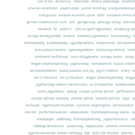
rule of law
democracy
reklámadó
verseny szabadsága
halálbün
schuman-nyilatkozat
alapító atyák
juncker bizottság
energiahatékonysá
energiaunió
eurasian economic union
dcfta
european central 
german constitutional court
omt
görögország
pénzügyi válság
államcs
menekült
fal
dublin iii
1951-es genfi egyezmény
strasbourgi es
európai bíróság elnöke
lenaerts
hatékony jogvédelem
franciaország
n
értékközösség
érdekközösség
ügynökprobléma
közbeszerzés
környezetvé
áruk szabad áramlása
egészségvédelem
ártatlanság vélelme
török
történelmi konfliktusok
uniós válságkezelés
európai tanács
válság
lengyel alkotmánybíróság
jogállamiság
normakontroll
eljárási alkot
beruházásvédelem
szabályozáshoz való jog
jog és irodalom
erdély
k
law in literature
law as literature
lengyel alkotmánybíróság
lengye
jogállamiság-védelmi mechanizmus
eu klímapolitika
kvótakereske
kiotói jegyzőkönyv
adójog
európai politikai pártok;
pártfinanszír
európai politikai közösség
politikai pártok
kohéziós politika
régió
sz
mulhaupt
ingatlanadó-követelés
nyilvános meghallgatás
kommunikáció
internet
platformtársadalom
adókövetelés
fizetésképtelenségi eljárás
so
kisebbségek
sokféleség
fizetésképtelenség;
jogharmonizáció;
cső
többségi demokrácia;
olaszország
népszavazás
common commercial
egyenlő bánásmód
emberi méltóság
ebh
szülő nők helyzete
peschka