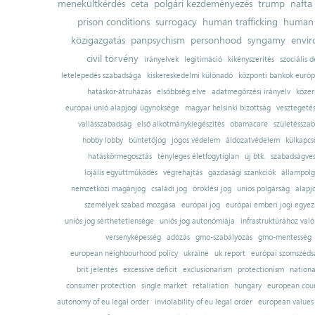
menekültkérdés
ceta
polgári kezdeményezés
trump
nafta
prison conditions
surrogacy
human trafficking
human 
közigazgatás
panpsychism
personhood
syngamy
envi
civil törvény
irányelvek
legitimáció
kikényszerítés
szociális d
letelepedés szabadsága
kiskereskedelmi különadó
központi bankok európ
hatáskör-átruházás
elsőbbség elve
adatmegőrzési irányelv
közer
európai unió alapjogi ügynoksége
magyar helsinki bizottság
vesztegeté
vallásszabadság
első alkotmánykiegészítés
obamacare
születésszab
hobby lobby
büntetőjog
jogos védelem
áldozatvédelem
külkapcs
hatáskörmegosztás
tényleges életfogytiglan
új btk.
szabadságves
lojális együttműködés
végrehajtás
gazdasági szankciók
állampolg
nemzetközi magánjog
családi jog
öröklési jog
uniós polgárság
alapj
személyek szabad mozgása
európai jog
európai emberi jogi egye
uniós jog sérthetetlensége
uniós jog autonómiája
infrastruktúrához val
versenyképesség
adózás
gmo-szabályozás
gmo-mentesség
european neighbourhood policy
ukraine
uk report
európai szomszédsá
brit jelentés
excessive deficit
exclusionarism
protectionism
nationa
consumer protection
single market
retaliation
hungary
european court
autonomy of eu legal order
inviolability of eu legal order
european values