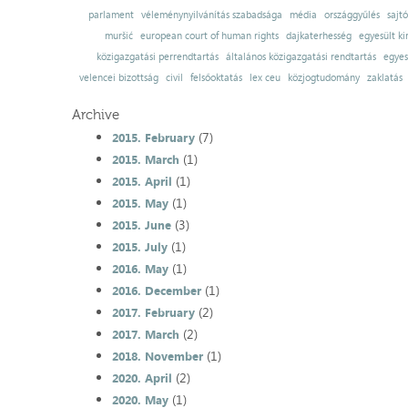
parlament
véleménynyilvánítás szabadsága
média
országgyűlés
sajt
muršić
european court of human rights
dajkaterhesség
egyesült ki
közigazgatási perrendtartás
általános közigazgatási rendtartás
egyes
velencei bizottság
civil
felsőoktatás
lex ceu
közjogtudomány
zaklatás
Archive
(7)
2015. February
(1)
2015. March
(1)
2015. April
(1)
2015. May
(3)
2015. June
(1)
2015. July
(1)
2016. May
(1)
2016. December
(2)
2017. February
(2)
2017. March
(1)
2018. November
(2)
2020. April
(1)
2020. May