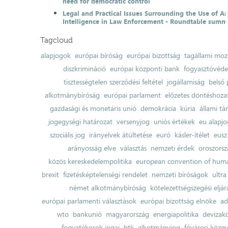
need for democratic control
Legal and Practical Issues Surrounding the Use of Art
Intelligence in Law Enforcement - Roundtable summ
Tagcloud
alapjogok
európai bíróság
európai bizottság
tagállami moz
diszkrimináció
európai központi bank
fogyasztóvéd
tisztességtelen szerződési feltétel
jogállamiság
belső 
alkotmánybíróság
európai parlament
előzetes döntéshozata
gazdasági és monetáris unió
demokrácia
kúria
állami t
jogegységi határozat
versenyjog
uniós értékek
eu alapjo
szociális jog
irányelvek átültetése
euró
kásler-ítélet
eusz
arányosság elve
választás
nemzeti érdek
oroszorsz
közös kereskedelempolitika
european convention of huma
brexit
fizetésképtelenségi rendelet
nemzeti bíróságok
ultra
német alkotmánybíróság
kötelezettségszegési eljár
európai parlamenti választások
európai bizottság elnöke
ad
wto
bankunió
magyarország
energiapolitika
devizak
fogyatékosok jogai
btk
alkotmányjog
fővárosi közgy