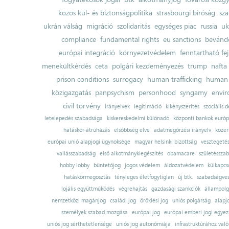
közös kül- és biztonságpolitika
strasbourgi bíróság
sza
ukrán válság
migráció
szolidaritás
egységes piac
russia
uk
compliance
fundamental rights
eu sanctions
bevándo
európai integráció
környezetvédelem
fenntartható fe
menekültkérdés
ceta
polgári kezdeményezés
trump
nafta
prison conditions
surrogacy
human trafficking
human 
közigazgatás
panpsychism
personhood
syngamy
envi
civil törvény
irányelvek
legitimáció
kikényszerítés
szociális d
letelepedés szabadsága
kiskereskedelmi különadó
központi bankok európ
hatáskör-átruházás
elsőbbség elve
adatmegőrzési irányelv
közer
európai unió alapjogi ügynoksége
magyar helsinki bizottság
vesztegeté
vallásszabadság
első alkotmánykiegészítés
obamacare
születésszab
hobby lobby
büntetőjog
jogos védelem
áldozatvédelem
külkapcs
hatáskörmegosztás
tényleges életfogytiglan
új btk.
szabadságves
lojális együttműködés
végrehajtás
gazdasági szankciók
állampolg
nemzetközi magánjog
családi jog
öröklési jog
uniós polgárság
alapj
személyek szabad mozgása
európai jog
európai emberi jogi egye
uniós jog sérthetetlensége
uniós jog autonómiája
infrastruktúrához val