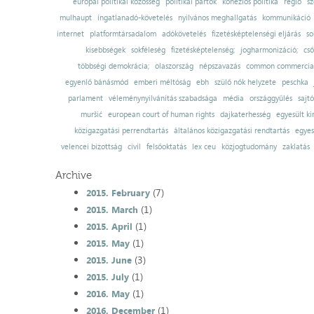
európai politikai közösség
politikai pártok
kohéziós politika
régió
sz
mulhaupt
ingatlanadó-követelés
nyilvános meghallgatás
kommunikáció
internet
platformtársadalom
adókövetelés
fizetésképtelenségi eljárás
so
kisebbségek
sokféleség
fizetésképtelenség;
jogharmonizáció;
cső
többségi demokrácia;
olaszország
népszavazás
common commercial
egyenlő bánásmód
emberi méltóság
ebh
szülő nők helyzete
peschka
parlament
véleménynyilvánítás szabadsága
média
országgyűlés
sajt
muršić
european court of human rights
dajkaterhesség
egyesült ki
közigazgatási perrendtartás
általános közigazgatási rendtartás
egyes
velencei bizottság
civil
felsőoktatás
lex ceu
közjogtudomány
zaklatás
Archive
(7)
2015. February
(1)
2015. March
(1)
2015. April
(1)
2015. May
(3)
2015. June
(1)
2015. July
(1)
2016. May
(1)
2016. December