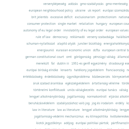
versenyképesség
adózás
gmo-szabályozás
gmo-mentesség
european neighbourhood policy
ukraine
uk report
európai szomszédsá
brit jelentés
excessive deficit
exclusionarism
protectionism
nationa
consumer protection
single market
retaliation
hungary
european court
autonomy of eu legal order
inviolability of eu legal order
european values
rule of law
democracy
reklámadó
verseny szabadsága
halálbün
schuman-nyilatkozat
alapító atyák
juncker bizottság
energiahatékonysá
energiaunió
eurasian economic union
dcfta
european central 
german constitutional court
omt
görögország
pénzügyi válság
államcs
menekült
fal
dublin iii
1951-es genfi egyezmény
strasbourgi es
európai bíróság elnöke
lenaerts
hatékony jogvédelem
franciaország
n
értékközösség
érdekközösség
ügynökprobléma
közbeszerzés
környezetvé
áruk szabad áramlása
egészségvédelem
ártatlanság vélelme
török
történelmi konfliktusok
uniós válságkezelés
európai tanács
válság
lengyel alkotmánybíróság
jogállamiság
normakontroll
eljárási alkot
beruházásvédelem
szabályozáshoz való jog
jog és irodalom
erdély
k
law in literature
law as literature
lengyel alkotmánybíróság
lengye
jogállamiság-védelmi mechanizmus
eu klímapolitika
kvótakereske
kiotói jegyzőkönyv
adójog
európai politikai pártok;
pártfinanszír