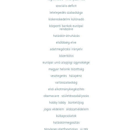
szociális deficit
letelepedés szabadsága
kiskereskedelmi különadó
központi bankok európai
rendszere
hatáskör-átruházás
elsőbbség elve
adatmegőrzési irányelv
közerkölcs
európai unió alapjogi ügynoksége
magyar helsinki bizottság
vesztegetés
hálapénz
vallásszabadság
első alkotmánykiegészítés
obamacare
születésszabályozás
hobby lobby
büntetőjog
jogos védelem
áldozatvédelem
külkapcsolatok
hatáskörmegosztás
tényleges életfogytiglan
új btk.