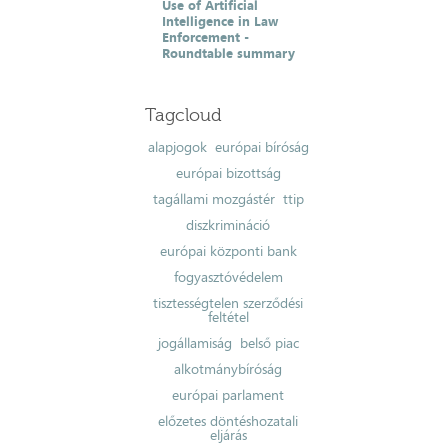
Use of Artificial
Intelligence in Law
Enforcement -
Roundtable summary
Tagcloud
alapjogok
európai bíróság
európai bizottság
tagállami mozgástér
ttip
diszkrimináció
európai központi bank
fogyasztóvédelem
tisztességtelen szerződési
feltétel
jogállamiság
belső piac
alkotmánybíróság
európai parlament
előzetes döntéshozatali
eljárás