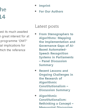
Imprint
the
For Our Authors
14
Latest posts
ued its much awaited
From Stenographers to
great interest for at
Algorithms: Mapping
ying programme ‘OMT”
the Implementation and
ial implications for
Governance Gaps of AI-
Based Automated-
hich the reference
Speech Recognition
Systems in Parliaments
– Panel Discussion
Summary
Recent Lessons and
Ongoing Challenges in
the Research of
Algorithmic
Constitutionalism –
Discussion Summary
Algorithmic
Constitutionalism:
Rethinking a Concept –
Manuscript Discussion