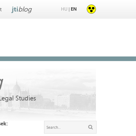
jti
blog
HU
EN
|
t
g
 Legal Studies
sek: