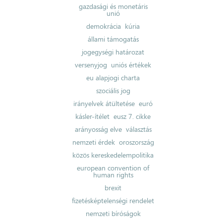
gazdasági és monetáris
unió
demokrácia
kúria
állami támogatás
jogegységi határozat
versenyjog
uniós értékek
eu alapjogi charta
szociális jog
irányelvek átültetése
euró
kásler-ítélet
eusz 7. cikke
arányosság elve
választás
nemzeti érdek
oroszország
közös kereskedelempolitika
european convention of
human rights
brexit
fizetésképtelenségi rendelet
nemzeti bíróságok