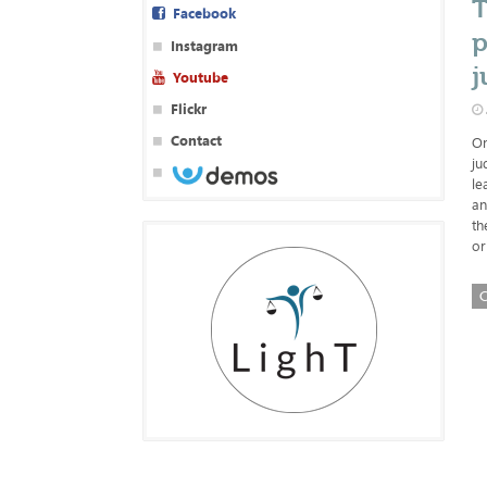
T
Facebook
p
Instagram
j
Youtube
Flickr
Contact
On
ju
le
an
th
or
C