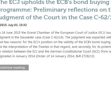
he ECJ upholds the ECB’s bond buying
rogramme: Preliminary reflections on 
udgment of the Court in the Case C-62/
2015. July 02. 15:32
 16 June 2015 the Grand Chamber of the European Court of Justice (ECJ) iss
dgment in the Gauweiler case (Case C-62/14). The judgment was expected with 
ast two reasons: for the ECJ’s position on the validity of the ECB’s bond bu
d the interpretation of the Treaties in that regard, and secondly, for its potent
e relation between the ECJ and the German Constitutional Court (GCC) from w
iginated in January 2014 (Order of 14 January 2014, BvR 2728/13).
ontinue reading...