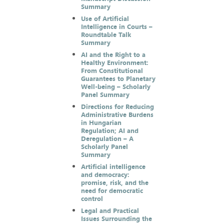
Summary
Use of Artificial
Intelligence in Courts –
Roundtable Talk
Summary
AI and the Right to a
Healthy Environment:
From Constitutional
Guarantees to Planetary
Well-being – Scholarly
Panel Summary
Directions for Reducing
Administrative Burdens
in Hungarian
Regulation; AI and
Deregulation – A
Scholarly Panel
Summary
Artificial intelligence
and democracy:
promise, risk, and the
need for democratic
control
Legal and Practical
Issues Surrounding the