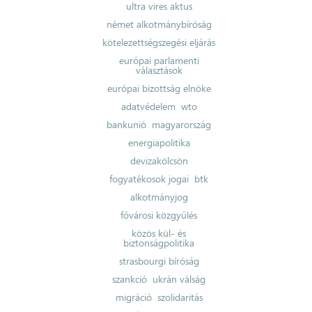
ultra vires aktus
német alkotmánybíróság
kötelezettségszegési eljárás
európai parlamenti
választások
európai bizottság elnöke
adatvédelem
wto
bankunió
magyarország
energiapolitika
devizakölcsön
fogyatékosok jogai
btk
alkotmányjog
fővárosi közgyűlés
közös kül- és
biztonságpolitika
strasbourgi bíróság
szankció
ukrán válság
migráció
szolidaritás