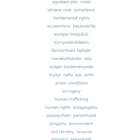
egységes piac
russia
ukraine crisis
compliance
fundamental rights
eu sanctions
bevándorlás
európai integráció
környezetvédelem
fenntartható fejlődés
menekültkérdés
ceta
polgári kezdeményezés
trump
nafta
tpp
ecthr
prison conditions
surrogacy
human trafficking
human rights
közigazgatás
panpsychism
personhood
syngamy
environment
civil törvény
irányelvek
legitimáció
kikényszerítés