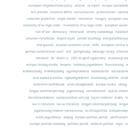
european neighbourhood policy
ukraine
uk report
európai szomszédsá
brit jelentés
excessive deficit
exclusionarism
protectionism
nationa
consumer protection
single market
retaliation
hungary
european court
autonomy of eu legal order
inviolability of eu legal order
european values
rule of law
democracy
reklámadó
verseny szabadsága
halálbün
schuman-nyilatkozat
alapító atyák
juncker bizottság
energiahatékonysá
energiaunió
eurasian economic union
dcfta
european central 
german constitutional court
omt
görögország
pénzügyi válság
államcs
menekült
fal
dublin iii
1951-es genfi egyezmény
strasbourgi es
európai bíróság elnöke
lenaerts
hatékony jogvédelem
franciaország
n
értékközösség
érdekközösség
ügynökprobléma
közbeszerzés
környezetvé
áruk szabad áramlása
egészségvédelem
ártatlanság vélelme
török
történelmi konfliktusok
uniós válságkezelés
európai tanács
válság
lengyel alkotmánybíróság
jogállamiság
normakontroll
eljárási alkot
beruházásvédelem
szabályozáshoz való jog
jog és irodalom
erdély
k
law in literature
law as literature
lengyel alkotmánybíróság
lengye
jogállamiság-védelmi mechanizmus
eu klímapolitika
kvótakereske
kiotói jegyzőkönyv
adójog
európai politikai pártok;
pártfinanszír
európai politikai közösség
politikai pártok
kohéziós politika
régió
sz