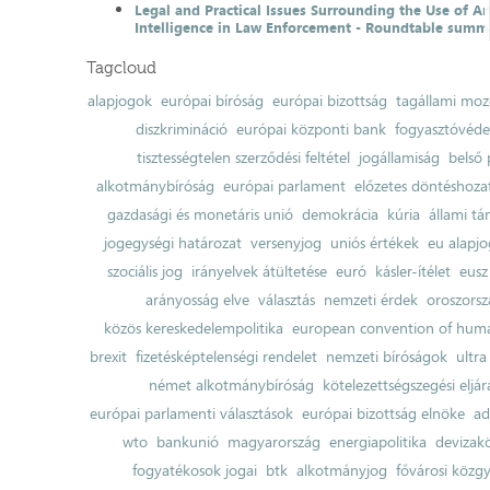
Legal and Practical Issues Surrounding the Use of Art
Intelligence in Law Enforcement - Roundtable summ
Tagcloud
alapjogok
európai bíróság
európai bizottság
tagállami moz
diszkrimináció
európai központi bank
fogyasztóvéd
tisztességtelen szerződési feltétel
jogállamiság
belső 
alkotmánybíróság
európai parlament
előzetes döntéshozata
gazdasági és monetáris unió
demokrácia
kúria
állami t
jogegységi határozat
versenyjog
uniós értékek
eu alapjo
szociális jog
irányelvek átültetése
euró
kásler-ítélet
eusz
arányosság elve
választás
nemzeti érdek
oroszorsz
közös kereskedelempolitika
european convention of huma
brexit
fizetésképtelenségi rendelet
nemzeti bíróságok
ultra
német alkotmánybíróság
kötelezettségszegési eljár
európai parlamenti választások
európai bizottság elnöke
ad
wto
bankunió
magyarország
energiapolitika
devizak
fogyatékosok jogai
btk
alkotmányjog
fővárosi közgy