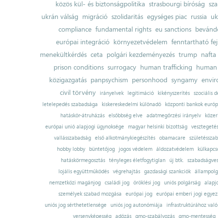
közös kül- és biztonságpolitika
strasbourgi bíróság
sza
ukrán válság
migráció
szolidaritás
egységes piac
russia
uk
compliance
fundamental rights
eu sanctions
bevándo
európai integráció
környezetvédelem
fenntartható fe
menekültkérdés
ceta
polgári kezdeményezés
trump
nafta
prison conditions
surrogacy
human trafficking
human 
közigazgatás
panpsychism
personhood
syngamy
envi
civil törvény
irányelvek
legitimáció
kikényszerítés
szociális d
letelepedés szabadsága
kiskereskedelmi különadó
központi bankok európ
hatáskör-átruházás
elsőbbség elve
adatmegőrzési irányelv
közer
európai unió alapjogi ügynoksége
magyar helsinki bizottság
vesztegeté
vallásszabadság
első alkotmánykiegészítés
obamacare
születésszab
hobby lobby
büntetőjog
jogos védelem
áldozatvédelem
külkapcs
hatáskörmegosztás
tényleges életfogytiglan
új btk.
szabadságves
lojális együttműködés
végrehajtás
gazdasági szankciók
állampolg
nemzetközi magánjog
családi jog
öröklési jog
uniós polgárság
alapj
személyek szabad mozgása
európai jog
európai emberi jogi egye
uniós jog sérthetetlensége
uniós jog autonómiája
infrastruktúrához val
versenyképesség
adózás
gmo-szabályozás
gmo-mentesség