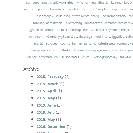
mulhaupt
ingatlanadó-követelés
nyilvános meghallgatás
kommunikáció
internet
platformtársadalom
adókövetelés
fizetésképtelenségi eljárás
so
kisebbségek
sokféleség
fizetésképtelenség;
jogharmonizáció;
cső
többségi demokrácia;
olaszország
népszavazás
common commercial
egyenlő bánásmód
emberi méltóság
ebh
szülő nők helyzete
peschka
parlament
véleménynyilvánítás szabadsága
média
országgyűlés
sajt
muršić
european court of human rights
dajkaterhesség
egyesült ki
közigazgatási perrendtartás
általános közigazgatási rendtartás
egyes
velencei bizottság
civil
felsőoktatás
lex ceu
közjogtudomány
zaklatás
Archive
(7)
2015. February
(1)
2015. March
(1)
2015. April
(1)
2015. May
(3)
2015. June
(1)
2015. July
(1)
2016. May
(1)
2016. December