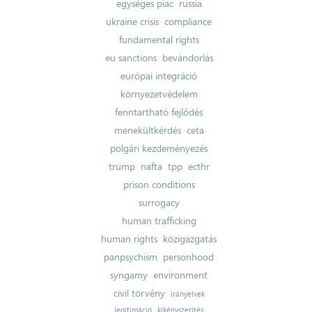
egységes piac
russia
ukraine crisis
compliance
fundamental rights
eu sanctions
bevándorlás
európai integráció
környezetvédelem
fenntartható fejlődés
menekültkérdés
ceta
polgári kezdeményezés
trump
nafta
tpp
ecthr
prison conditions
surrogacy
human trafficking
human rights
közigazgatás
panpsychism
personhood
syngamy
environment
civil törvény
irányelvek
legitimáció
kikényszerítés