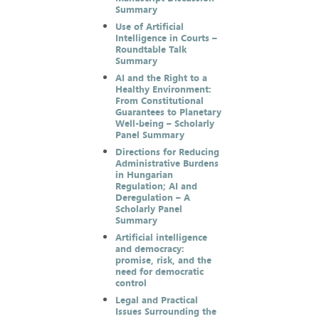
Summary
Use of Artificial
Intelligence in Courts –
Roundtable Talk
Summary
AI and the Right to a
Healthy Environment:
From Constitutional
Guarantees to Planetary
Well-being – Scholarly
Panel Summary
Directions for Reducing
Administrative Burdens
in Hungarian
Regulation; AI and
Deregulation – A
Scholarly Panel
Summary
Artificial intelligence
and democracy:
promise, risk, and the
need for democratic
control
Legal and Practical
Issues Surrounding the