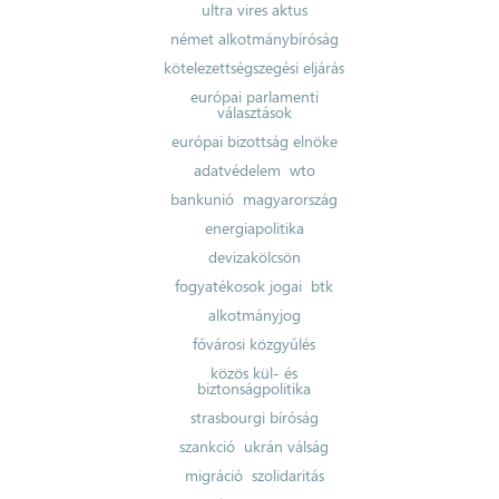
ultra vires aktus
német alkotmánybíróság
kötelezettségszegési eljárás
európai parlamenti
választások
európai bizottság elnöke
adatvédelem
wto
bankunió
magyarország
energiapolitika
devizakölcsön
fogyatékosok jogai
btk
alkotmányjog
fővárosi közgyűlés
közös kül- és
biztonságpolitika
strasbourgi bíróság
szankció
ukrán válság
migráció
szolidaritás