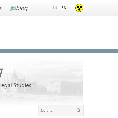
jti
blog
HU
EN
|
t
g
 Legal Studies