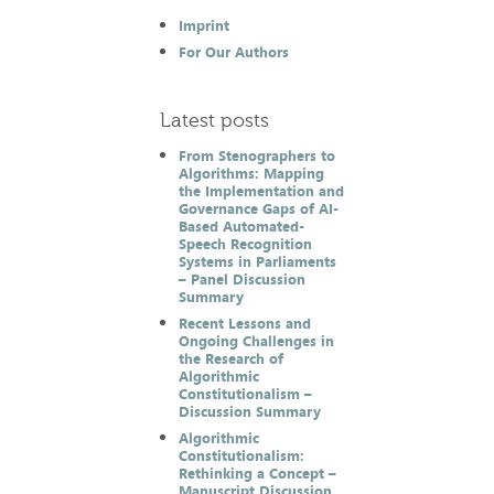
Imprint
For Our Authors
Latest posts
From Stenographers to
Algorithms: Mapping
the Implementation and
Governance Gaps of AI-
Based Automated-
Speech Recognition
Systems in Parliaments
– Panel Discussion
Summary
Recent Lessons and
Ongoing Challenges in
the Research of
Algorithmic
Constitutionalism –
Discussion Summary
Algorithmic
Constitutionalism:
Rethinking a Concept –
Manuscript Discussion