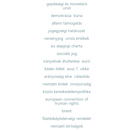
gazdasági és monetáris
unió
demokrácia
kúria
állami támogatás
jogegységi határozat
versenyjog
uniós értékek
eu alapjogi charta
szociális jog
irányelvek átültetése
euró
kásler-ítélet
eusz 7. cikke
arányosság elve
választás
nemzeti érdek
oroszország
közös kereskedelempolitika
european convention of
human rights
brexit
fizetésképtelenségi rendelet
nemzeti bíróságok