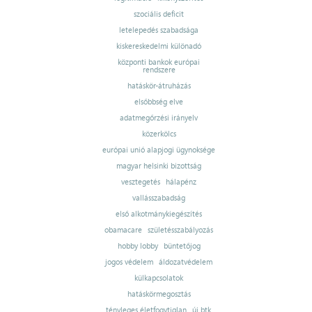
szociális deficit
letelepedés szabadsága
kiskereskedelmi különadó
központi bankok európai
rendszere
hatáskör-átruházás
elsőbbség elve
adatmegőrzési irányelv
közerkölcs
európai unió alapjogi ügynoksége
magyar helsinki bizottság
vesztegetés
hálapénz
vallásszabadság
első alkotmánykiegészítés
obamacare
születésszabályozás
hobby lobby
büntetőjog
jogos védelem
áldozatvédelem
külkapcsolatok
hatáskörmegosztás
tényleges életfogytiglan
új btk.