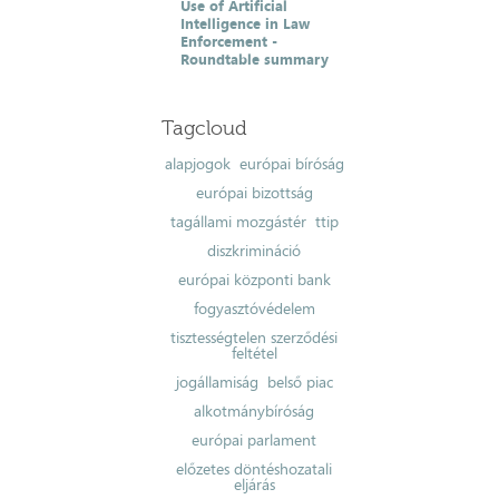
Use of Artificial
Intelligence in Law
Enforcement -
Roundtable summary
Tagcloud
alapjogok
európai bíróság
európai bizottság
tagállami mozgástér
ttip
diszkrimináció
európai központi bank
fogyasztóvédelem
tisztességtelen szerződési
feltétel
jogállamiság
belső piac
alkotmánybíróság
európai parlament
előzetes döntéshozatali
eljárás