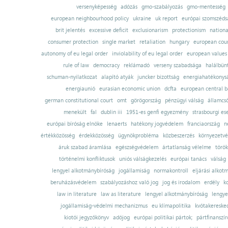
versenyképesség
adózás
gmo-szabályozás
gmo-mentesség
european neighbourhood policy
ukraine
uk report
európai szomszédsá
brit jelentés
excessive deficit
exclusionarism
protectionism
nationa
consumer protection
single market
retaliation
hungary
european court
autonomy of eu legal order
inviolability of eu legal order
european values
rule of law
democracy
reklámadó
verseny szabadsága
halálbün
schuman-nyilatkozat
alapító atyák
juncker bizottság
energiahatékonysá
energiaunió
eurasian economic union
dcfta
european central 
german constitutional court
omt
görögország
pénzügyi válság
államcs
menekült
fal
dublin iii
1951-es genfi egyezmény
strasbourgi es
európai bíróság elnöke
lenaerts
hatékony jogvédelem
franciaország
n
értékközösség
érdekközösség
ügynökprobléma
közbeszerzés
környezetvé
áruk szabad áramlása
egészségvédelem
ártatlanság vélelme
török
történelmi konfliktusok
uniós válságkezelés
európai tanács
válság
lengyel alkotmánybíróság
jogállamiság
normakontroll
eljárási alkot
beruházásvédelem
szabályozáshoz való jog
jog és irodalom
erdély
k
law in literature
law as literature
lengyel alkotmánybíróság
lengye
jogállamiság-védelmi mechanizmus
eu klímapolitika
kvótakereske
kiotói jegyzőkönyv
adójog
európai politikai pártok;
pártfinanszír