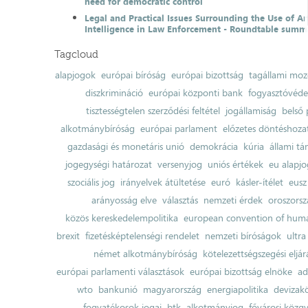
need for democratic control
Legal and Practical Issues Surrounding the Use of Art
Intelligence in Law Enforcement - Roundtable summ
Tagcloud
alapjogok
európai bíróság
európai bizottság
tagállami moz
diszkrimináció
európai központi bank
fogyasztóvéd
tisztességtelen szerződési feltétel
jogállamiság
belső 
alkotmánybíróság
európai parlament
előzetes döntéshozata
gazdasági és monetáris unió
demokrácia
kúria
állami t
jogegységi határozat
versenyjog
uniós értékek
eu alapjo
szociális jog
irányelvek átültetése
euró
kásler-ítélet
eusz
arányosság elve
választás
nemzeti érdek
oroszorsz
közös kereskedelempolitika
european convention of huma
brexit
fizetésképtelenségi rendelet
nemzeti bíróságok
ultra
német alkotmánybíróság
kötelezettségszegési eljár
európai parlamenti választások
európai bizottság elnöke
ad
wto
bankunió
magyarország
energiapolitika
devizak
fogyatékosok jogai
btk
alkotmányjog
fővárosi közgy