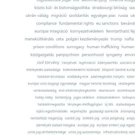
közös kül- és biztonságpolitika
strasbourgi bíróság
sza
ukrán válság
migráció
szolidaritás
egységes piac
russia
uk
compliance
fundamental rights
eu sanctions
bevándo
európai integráció
környezetvédelem
fenntartható fe
menekültkérdés
ceta
polgári kezdeményezés
trump
nafta
prison conditions
surrogacy
human trafficking
human 
közigazgatás
panpsychism
personhood
syngamy
envi
civil törvény
irányelvek
legitimáció
kikényszerítés
szociális d
letelepedés szabadsága
kiskereskedelmi különadó
központi bankok európ
hatáskör-átruházás
elsőbbség elve
adatmegőrzési irányelv
közer
európai unió alapjogi ügynoksége
magyar helsinki bizottság
vesztegeté
vallásszabadság
első alkotmánykiegészítés
obamacare
születésszab
hobby lobby
büntetőjog
jogos védelem
áldozatvédelem
külkapcs
hatáskörmegosztás
tényleges életfogytiglan
új btk.
szabadságves
lojális együttműködés
végrehajtás
gazdasági szankciók
állampolg
nemzetközi magánjog
családi jog
öröklési jog
uniós polgárság
alapj
személyek szabad mozgása
európai jog
európai emberi jogi egye
uniós jog sérthetetlensége
uniós jog autonómiája
infrastruktúrához val