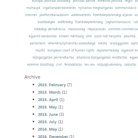
európai politikai közösség
politikai pártok
kohéziós politika
régió
sz
mulhaupt
ingatlanadó-követelés
nyilvános meghallgatás
kommunikáció
internet
platformtársadalom
adókövetelés
fizetésképtelenségi eljárás
so
kisebbségek
sokféleség
fizetésképtelenség;
jogharmonizáció;
cső
többségi demokrácia;
olaszország
népszavazás
common commercial
egyenlő bánásmód
emberi méltóság
ebh
szülő nők helyzete
peschka
parlament
véleménynyilvánítás szabadsága
média
országgyűlés
sajt
muršić
european court of human rights
dajkaterhesség
egyesült ki
közigazgatási perrendtartás
általános közigazgatási rendtartás
egyes
velencei bizottság
civil
felsőoktatás
lex ceu
közjogtudomány
zaklatás
Archive
(7)
2015. February
(1)
2015. March
(1)
2015. April
(1)
2015. May
(3)
2015. June
(1)
2015. July
(1)
2016. May
(1)
2016. December