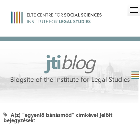
jti
blog
Blogsite of the Institute for Legal Studies
A(z) "egyenlő bánásmód" címkével jelölt
bejegyzések: