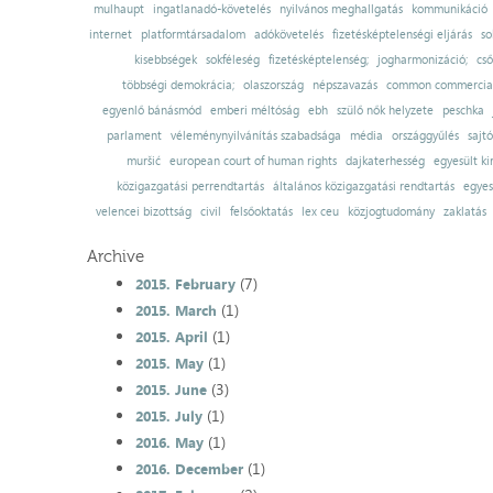
mulhaupt
ingatlanadó-követelés
nyilvános meghallgatás
kommunikáció
internet
platformtársadalom
adókövetelés
fizetésképtelenségi eljárás
so
kisebbségek
sokféleség
fizetésképtelenség;
jogharmonizáció;
cső
többségi demokrácia;
olaszország
népszavazás
common commercial
egyenlő bánásmód
emberi méltóság
ebh
szülő nők helyzete
peschka
parlament
véleménynyilvánítás szabadsága
média
országgyűlés
sajt
muršić
european court of human rights
dajkaterhesség
egyesült ki
közigazgatási perrendtartás
általános közigazgatási rendtartás
egyes
velencei bizottság
civil
felsőoktatás
lex ceu
közjogtudomány
zaklatás
Archive
(7)
2015. February
(1)
2015. March
(1)
2015. April
(1)
2015. May
(3)
2015. June
(1)
2015. July
(1)
2016. May
(1)
2016. December