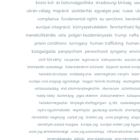
közös kül- és biztonságpolitika
strasbourgi bíróság
sza
ukrán válság
migráció
szolidaritás
egységes piac
russia
uk
compliance
fundamental rights
eu sanctions
bevándo
európai integráció
környezetvédelem
fenntartható fe
menekültkérdés
ceta
polgári kezdeményezés
trump
nafta
prison conditions
surrogacy
human trafficking
human 
közigazgatás
panpsychism
personhood
syngamy
envi
civil törvény
irányelvek
legitimáció
kikényszerítés
szociális d
letelepedés szabadsága
kiskereskedelmi különadó
központi bankok európ
hatáskör-átruházás
elsőbbség elve
adatmegőrzési irányelv
közer
európai unió alapjogi ügynoksége
magyar helsinki bizottság
vesztegeté
vallásszabadság
első alkotmánykiegészítés
obamacare
születésszab
hobby lobby
büntetőjog
jogos védelem
áldozatvédelem
külkapcs
hatáskörmegosztás
tényleges életfogytiglan
új btk.
szabadságves
lojális együttműködés
végrehajtás
gazdasági szankciók
állampolg
nemzetközi magánjog
családi jog
öröklési jog
uniós polgárság
alapj
személyek szabad mozgása
európai jog
európai emberi jogi egye
uniós jog sérthetetlensége
uniós jog autonómiája
infrastruktúrához val
versenyképesség
adózás
gmo-szabályozás
gmo-mentesség