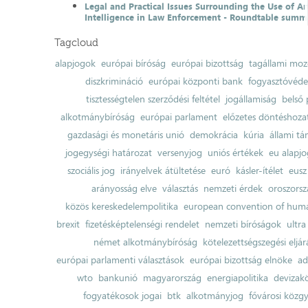
Legal and Practical Issues Surrounding the Use of Art
Intelligence in Law Enforcement - Roundtable summ
Tagcloud
alapjogok
európai bíróság
európai bizottság
tagállami moz
diszkrimináció
európai központi bank
fogyasztóvéd
tisztességtelen szerződési feltétel
jogállamiság
belső 
alkotmánybíróság
európai parlament
előzetes döntéshozata
gazdasági és monetáris unió
demokrácia
kúria
állami t
jogegységi határozat
versenyjog
uniós értékek
eu alapjo
szociális jog
irányelvek átültetése
euró
kásler-ítélet
eusz
arányosság elve
választás
nemzeti érdek
oroszorsz
közös kereskedelempolitika
european convention of huma
brexit
fizetésképtelenségi rendelet
nemzeti bíróságok
ultra
német alkotmánybíróság
kötelezettségszegési eljár
európai parlamenti választások
európai bizottság elnöke
ad
wto
bankunió
magyarország
energiapolitika
devizak
fogyatékosok jogai
btk
alkotmányjog
fővárosi közgy