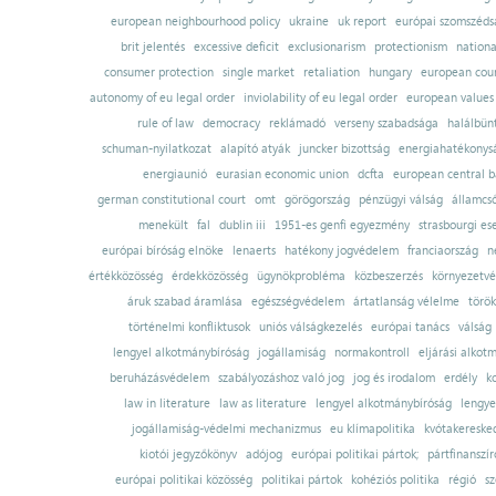
european neighbourhood policy
ukraine
uk report
európai szomszédsá
brit jelentés
excessive deficit
exclusionarism
protectionism
nationa
consumer protection
single market
retaliation
hungary
european court
autonomy of eu legal order
inviolability of eu legal order
european values
rule of law
democracy
reklámadó
verseny szabadsága
halálbün
schuman-nyilatkozat
alapító atyák
juncker bizottság
energiahatékonysá
energiaunió
eurasian economic union
dcfta
european central 
german constitutional court
omt
görögország
pénzügyi válság
államcs
menekült
fal
dublin iii
1951-es genfi egyezmény
strasbourgi es
európai bíróság elnöke
lenaerts
hatékony jogvédelem
franciaország
n
értékközösség
érdekközösség
ügynökprobléma
közbeszerzés
környezetvé
áruk szabad áramlása
egészségvédelem
ártatlanság vélelme
török
történelmi konfliktusok
uniós válságkezelés
európai tanács
válság
lengyel alkotmánybíróság
jogállamiság
normakontroll
eljárási alkot
beruházásvédelem
szabályozáshoz való jog
jog és irodalom
erdély
k
law in literature
law as literature
lengyel alkotmánybíróság
lengye
jogállamiság-védelmi mechanizmus
eu klímapolitika
kvótakereske
kiotói jegyzőkönyv
adójog
európai politikai pártok;
pártfinanszír
európai politikai közösség
politikai pártok
kohéziós politika
régió
sz