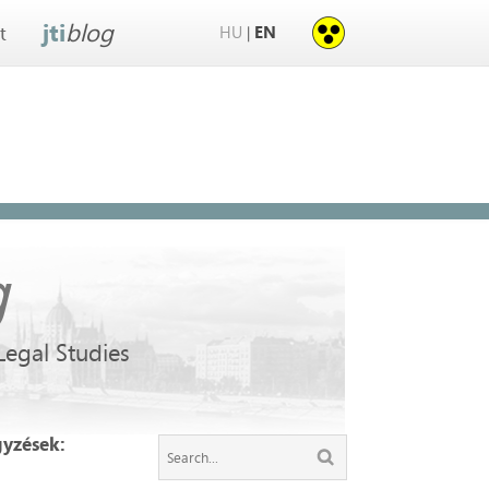
jti
blog
HU
EN
|
t
g
 Legal Studies
gyzések: