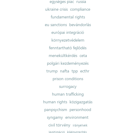
egységes piac
russia
ukraine crisis
compliance
fundamental rights
eu sanctions
bevándorlás
európai integráció
környezetvédelem
fenntartható fejlődés
menekültkérdés
ceta
polgári kezdeményezés
trump
nafta
tpp
ecthr
prison conditions
surrogacy
human trafficking
human rights
közigazgatás
panpsychism
personhood
syngamy
environment
civil törvény
irányelvek
legitimáció
kikényszerítés