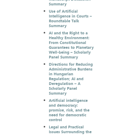
Summary
Use of Artificial
Intelligence in Courts –
Roundtable Talk
Summary
AI and the Right to a
Healthy Environment:
From Constitutional
Guarantees to Planetary
Well-being – Scholarly
Panel Summary
Directions for Reducing
Administrative Burdens
in Hungarian
Regulation; AI and
Deregulation – A
Scholarly Panel
Summary
Artificial intelligence
and democracy:
promise, risk, and the
need for democratic
control
Legal and Practical
Issues Surrounding the