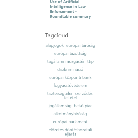
Use of Artificial
Intelligence in Law
Enforcement -
Roundtable summary
Tagcloud
alapjogok
európai bíróság
európai bizottság
tagállami mozgástér
ttip
diszkrimináció
európai központi bank
fogyasztóvédelem
tisztességtelen szerződési
feltétel
jogállamiság
belső piac
alkotmánybíróság
európai parlament
előzetes döntéshozatali
eljárás