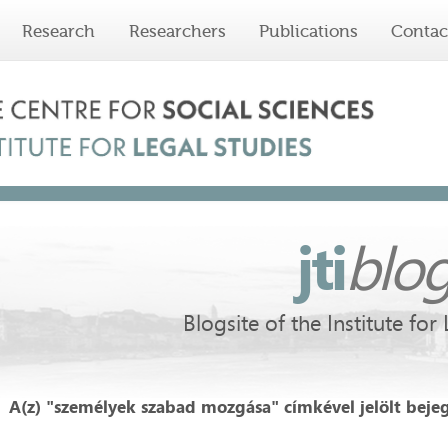
Research
Researchers
Publications
Contac
jti
blo
Blogsite of the Institute for
A(z) "személyek szabad mozgása" címkével jelölt beje