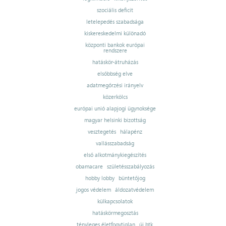
szociális deficit
letelepedés szabadsága
kiskereskedelmi különadó
központi bankok európai
rendszere
hatáskör-átruházás
elsőbbség elve
adatmegőrzési irányelv
közerkölcs
európai unió alapjogi ügynoksége
magyar helsinki bizottság
vesztegetés
hálapénz
vallásszabadság
első alkotmánykiegészítés
obamacare
születésszabályozás
hobby lobby
büntetőjog
jogos védelem
áldozatvédelem
külkapcsolatok
hatáskörmegosztás
tényleges életfogytiglan
új btk.