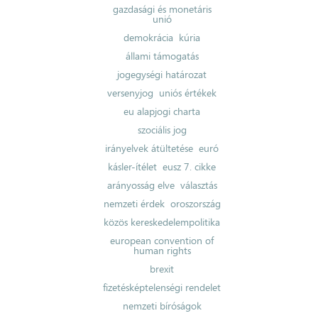
gazdasági és monetáris
unió
demokrácia
kúria
állami támogatás
jogegységi határozat
versenyjog
uniós értékek
eu alapjogi charta
szociális jog
irányelvek átültetése
euró
kásler-ítélet
eusz 7. cikke
arányosság elve
választás
nemzeti érdek
oroszország
közös kereskedelempolitika
european convention of
human rights
brexit
fizetésképtelenségi rendelet
nemzeti bíróságok