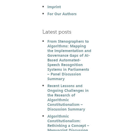
Imprint
For Our Authors
Latest posts
From Stenographers to
Algorithms: Mapping
the Implementation and
Governance Gaps of AI-
Based Automated-
Speech Recognition
Systems in Parliaments
– Panel Discussion
Summary
Recent Lessons and
Ongoing Challenges in
the Research of
Algorithmic
Constitutionalism –
Discussion Summary
Algorithmic
Constitutionalism:
Rethinking a Concept –
Manuscript Discussion