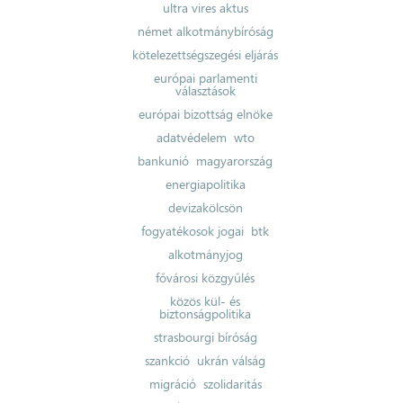
ultra vires aktus
német alkotmánybíróság
kötelezettségszegési eljárás
európai parlamenti
választások
európai bizottság elnöke
adatvédelem
wto
bankunió
magyarország
energiapolitika
devizakölcsön
fogyatékosok jogai
btk
alkotmányjog
fővárosi közgyűlés
közös kül- és
biztonságpolitika
strasbourgi bíróság
szankció
ukrán válság
migráció
szolidaritás