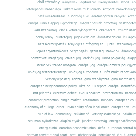
civil törvény
irányelvek
legitimáció
kikényszerítés
szociális d
letelepedés szabadsága
kiskereskedelmi különadó
központi bankok európ
hatáskör-átruházás
elsőbbség elve
adatmegőrzési irányelv
közer
európai unió alapjogi ügynoksége
magyar helsinki bizottság
vesztegeté
vallásszabadság
első alkotmánykiegészítés
obamacare
születésszab
hobby lobby
büntetőjog
jogos védelem
áldozatvédelem
külkapcs
hatáskörmegosztás
tényleges életfogytiglan
új btk.
szabadságves
lojális együttműködés
végrehajtás
gazdasági szankciók
állampolg
nemzetközi magánjog
családi jog
öröklési jog
uniós polgárság
alapj
személyek szabad mozgása
európai jog
európai emberi jogi egye
uniós jog sérthetetlensége
uniós jog autonómiája
infrastruktúrához val
versenyképesség
adózás
gmo-szabályozás
gmo-mentesség
european neighbourhood policy
ukraine
uk report
európai szomszédsá
brit jelentés
excessive deficit
exclusionarism
protectionism
nationa
consumer protection
single market
retaliation
hungary
european court
autonomy of eu legal order
inviolability of eu legal order
european values
rule of law
democracy
reklámadó
verseny szabadsága
halálbün
schuman-nyilatkozat
alapító atyák
juncker bizottság
energiahatékonysá
energiaunió
eurasian economic union
dcfta
european central 
german constitutional court
omt
görögország
pénzügyi válság
államcs