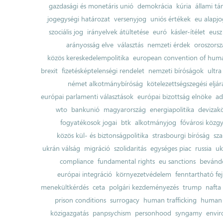
gazdasági és monetáris unió
demokrácia
kúria
állami t
jogegységi határozat
versenyjog
uniós értékek
eu alapjo
szociális jog
irányelvek átültetése
euró
kásler-ítélet
eusz
arányosság elve
választás
nemzeti érdek
oroszorsz
közös kereskedelempolitika
european convention of huma
brexit
fizetésképtelenségi rendelet
nemzeti bíróságok
ultra
német alkotmánybíróság
kötelezettségszegési eljár
európai parlamenti választások
európai bizottság elnöke
ad
wto
bankunió
magyarország
energiapolitika
devizak
fogyatékosok jogai
btk
alkotmányjog
fővárosi közgy
közös kül- és biztonságpolitika
strasbourgi bíróság
sza
ukrán válság
migráció
szolidaritás
egységes piac
russia
uk
compliance
fundamental rights
eu sanctions
bevándo
európai integráció
környezetvédelem
fenntartható fe
menekültkérdés
ceta
polgári kezdeményezés
trump
nafta
prison conditions
surrogacy
human trafficking
human 
közigazgatás
panpsychism
personhood
syngamy
envi