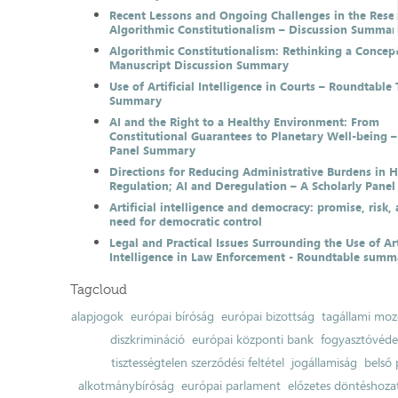
Recent Lessons and Ongoing Challenges in the Resea
Algorithmic Constitutionalism – Discussion Summar
Algorithmic Constitutionalism: Rethinking a Concep
Manuscript Discussion Summary
Use of Artificial Intelligence in Courts – Roundtable 
Summary
AI and the Right to a Healthy Environment: From
Constitutional Guarantees to Planetary Well-being –
Panel Summary
Directions for Reducing Administrative Burdens in 
Regulation; AI and Deregulation – A Scholarly Pan
Artificial intelligence and democracy: promise, risk,
need for democratic control
Legal and Practical Issues Surrounding the Use of Art
Intelligence in Law Enforcement - Roundtable summ
Tagcloud
alapjogok
európai bíróság
európai bizottság
tagállami moz
diszkrimináció
európai központi bank
fogyasztóvéd
tisztességtelen szerződési feltétel
jogállamiság
belső 
alkotmánybíróság
európai parlament
előzetes döntéshozata