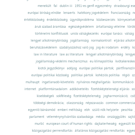
menekült
fal
dublin iii
1951-es genfi egyezmény
strasbourgi es
európai bíróság elnöke
lenaerts
hatékony jogvédelem
franciaország
n
értékközösség
érdekközösség
ügynökprobléma
közbeszerzés
környezetvé
áruk szabad áramlása
egészségvédelem
ártatlanság vélelme
török
történelmi konfliktusok
uniós válságkezelés
európai tanács
válság
lengyel alkotmánybíróság
jogállamiság
normakontroll
eljárási alkot
beruházásvédelem
szabályozáshoz való jog
jog és irodalom
erdély
k
law in literature
law as literature
lengyel alkotmánybíróság
lengye
jogállamiság-védelmi mechanizmus
eu klímapolitika
kvótakereske
kiotói jegyzőkönyv
adójog
európai politikai pártok;
pártfinanszír
európai politikai közösség
politikai pártok
kohéziós politika
régió
sz
mulhaupt
ingatlanadó-követelés
nyilvános meghallgatás
kommunikáció
internet
platformtársadalom
adókövetelés
fizetésképtelenségi eljárás
so
kisebbségek
sokféleség
fizetésképtelenség;
jogharmonizáció;
cső
többségi demokrácia;
olaszország
népszavazás
common commercial
egyenlő bánásmód
emberi méltóság
ebh
szülő nők helyzete
peschka
parlament
véleménynyilvánítás szabadsága
média
országgyűlés
sajt
muršić
european court of human rights
dajkaterhesség
egyesült ki
közigazgatási perrendtartás
általános közigazgatási rendtartás
egyes