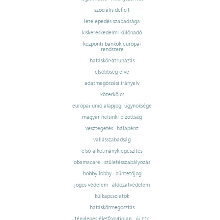
szociális deficit
letelepedés szabadsága
kiskereskedelmi különadó
központi bankok európai
rendszere
hatáskör-átruházás
elsőbbség elve
adatmegőrzési irányelv
közerkölcs
európai unió alapjogi ügynoksége
magyar helsinki bizottság
vesztegetés
hálapénz
vallásszabadság
első alkotmánykiegészítés
obamacare
születésszabályozás
hobby lobby
büntetőjog
jogos védelem
áldozatvédelem
külkapcsolatok
hatáskörmegosztás
tényleges életfogytiglan
új btk.