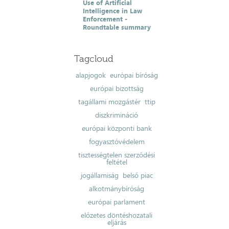
Use of Artificial
Intelligence in Law
Enforcement -
Roundtable summary
Tagcloud
alapjogok
európai bíróság
európai bizottság
tagállami mozgástér
ttip
diszkrimináció
európai központi bank
fogyasztóvédelem
tisztességtelen szerződési
feltétel
jogállamiság
belső piac
alkotmánybíróság
európai parlament
előzetes döntéshozatali
eljárás