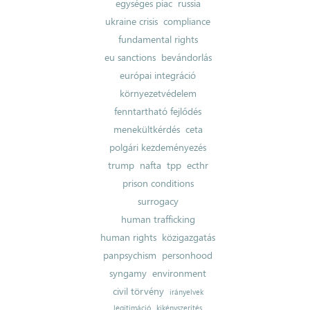
egységes piac
russia
ukraine crisis
compliance
fundamental rights
eu sanctions
bevándorlás
európai integráció
környezetvédelem
fenntartható fejlődés
menekültkérdés
ceta
polgári kezdeményezés
trump
nafta
tpp
ecthr
prison conditions
surrogacy
human trafficking
human rights
közigazgatás
panpsychism
personhood
syngamy
environment
civil törvény
irányelvek
legitimáció
kikényszerítés