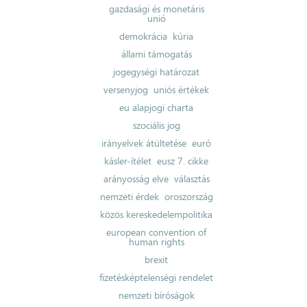
gazdasági és monetáris
unió
demokrácia
kúria
állami támogatás
jogegységi határozat
versenyjog
uniós értékek
eu alapjogi charta
szociális jog
irányelvek átültetése
euró
kásler-ítélet
eusz 7. cikke
arányosság elve
választás
nemzeti érdek
oroszország
közös kereskedelempolitika
european convention of
human rights
brexit
fizetésképtelenségi rendelet
nemzeti bíróságok