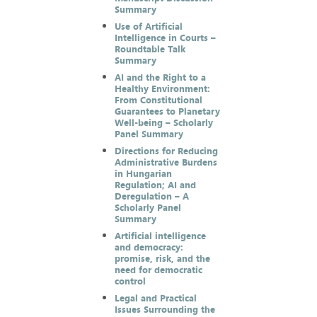
Summary
Use of Artificial
Intelligence in Courts –
Roundtable Talk
Summary
AI and the Right to a
Healthy Environment:
From Constitutional
Guarantees to Planetary
Well-being – Scholarly
Panel Summary
Directions for Reducing
Administrative Burdens
in Hungarian
Regulation; AI and
Deregulation – A
Scholarly Panel
Summary
Artificial intelligence
and democracy:
promise, risk, and the
need for democratic
control
Legal and Practical
Issues Surrounding the