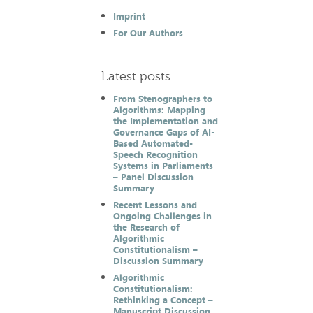
Imprint
For Our Authors
Latest posts
From Stenographers to
Algorithms: Mapping
the Implementation and
Governance Gaps of AI-
Based Automated-
Speech Recognition
Systems in Parliaments
– Panel Discussion
Summary
Recent Lessons and
Ongoing Challenges in
the Research of
Algorithmic
Constitutionalism –
Discussion Summary
Algorithmic
Constitutionalism:
Rethinking a Concept –
Manuscript Discussion