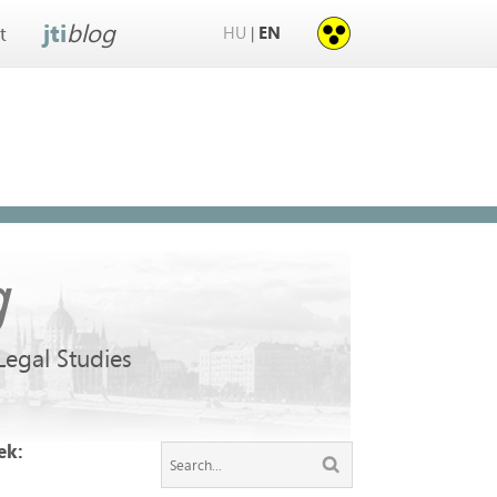
jti
blog
HU
EN
|
t
g
 Legal Studies
ek: