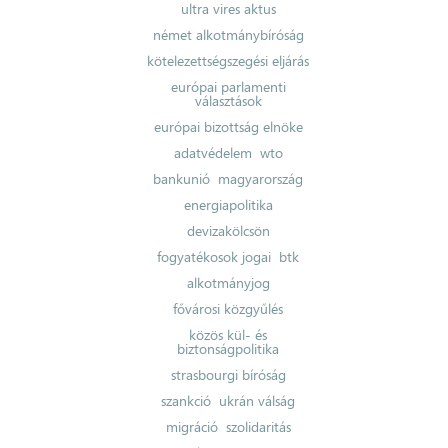
ultra vires aktus
német alkotmánybíróság
kötelezettségszegési eljárás
európai parlamenti
választások
európai bizottság elnöke
adatvédelem
wto
bankunió
magyarország
energiapolitika
devizakölcsön
fogyatékosok jogai
btk
alkotmányjog
fővárosi közgyűlés
közös kül- és
biztonságpolitika
strasbourgi bíróság
szankció
ukrán válság
migráció
szolidaritás