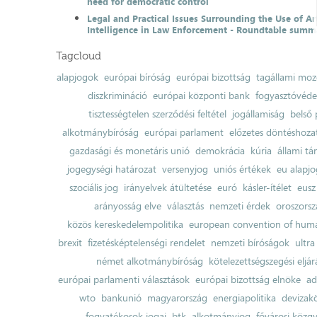
need for democratic control
Legal and Practical Issues Surrounding the Use of Art
Intelligence in Law Enforcement - Roundtable summ
Tagcloud
alapjogok
európai bíróság
európai bizottság
tagállami moz
diszkrimináció
európai központi bank
fogyasztóvéd
tisztességtelen szerződési feltétel
jogállamiság
belső 
alkotmánybíróság
európai parlament
előzetes döntéshozata
gazdasági és monetáris unió
demokrácia
kúria
állami t
jogegységi határozat
versenyjog
uniós értékek
eu alapjo
szociális jog
irányelvek átültetése
euró
kásler-ítélet
eusz
arányosság elve
választás
nemzeti érdek
oroszorsz
közös kereskedelempolitika
european convention of huma
brexit
fizetésképtelenségi rendelet
nemzeti bíróságok
ultra
német alkotmánybíróság
kötelezettségszegési eljár
európai parlamenti választások
európai bizottság elnöke
ad
wto
bankunió
magyarország
energiapolitika
devizak
fogyatékosok jogai
btk
alkotmányjog
fővárosi közgy