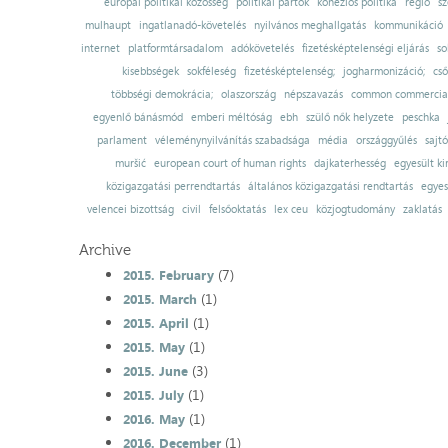
európai politikai közösség
politikai pártok
kohéziós politika
régió
sz
mulhaupt
ingatlanadó-követelés
nyilvános meghallgatás
kommunikáció
internet
platformtársadalom
adókövetelés
fizetésképtelenségi eljárás
so
kisebbségek
sokféleség
fizetésképtelenség;
jogharmonizáció;
cső
többségi demokrácia;
olaszország
népszavazás
common commercial
egyenlő bánásmód
emberi méltóság
ebh
szülő nők helyzete
peschka
parlament
véleménynyilvánítás szabadsága
média
országgyűlés
sajt
muršić
european court of human rights
dajkaterhesség
egyesült ki
közigazgatási perrendtartás
általános közigazgatási rendtartás
egyes
velencei bizottság
civil
felsőoktatás
lex ceu
közjogtudomány
zaklatás
Archive
(7)
2015. February
(1)
2015. March
(1)
2015. April
(1)
2015. May
(3)
2015. June
(1)
2015. July
(1)
2016. May
(1)
2016. December