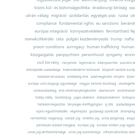
közös kül- és biztonságpolitika
strasbourgi bíróság
sza
ukrán válság
migráció
szolidaritás
egységes piac
russia
uk
compliance
fundamental rights
eu sanctions
bevándo
európai integráció
környezetvédelem
fenntartható fe
menekültkérdés
ceta
polgári kezdeményezés
trump
nafta
prison conditions
surrogacy
human trafficking
human 
közigazgatás
panpsychism
personhood
syngamy
envi
civil törvény
irányelvek
legitimáció
kikényszerítés
szociális d
letelepedés szabadsága
kiskereskedelmi különadó
központi bankok európ
hatáskör-átruházás
elsőbbség elve
adatmegőrzési irányelv
közer
európai unió alapjogi ügynoksége
magyar helsinki bizottság
vesztegeté
vallásszabadság
első alkotmánykiegészítés
obamacare
születésszab
hobby lobby
büntetőjog
jogos védelem
áldozatvédelem
külkapcs
hatáskörmegosztás
tényleges életfogytiglan
új btk.
szabadságves
lojális együttműködés
végrehajtás
gazdasági szankciók
állampolg
nemzetközi magánjog
családi jog
öröklési jog
uniós polgárság
alapj
személyek szabad mozgása
európai jog
európai emberi jogi egye
uniós jog sérthetetlensége
uniós jog autonómiája
infrastruktúrához val