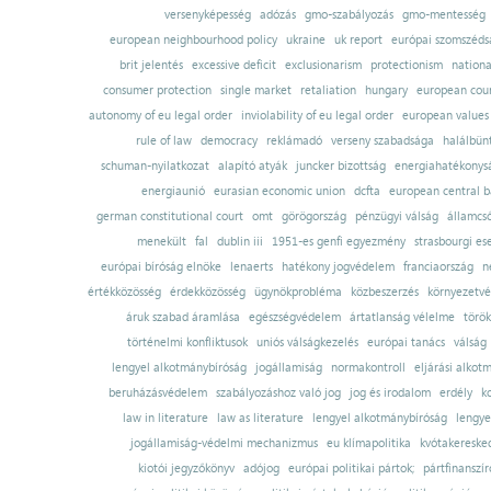
versenyképesség
adózás
gmo-szabályozás
gmo-mentesség
european neighbourhood policy
ukraine
uk report
európai szomszédsá
brit jelentés
excessive deficit
exclusionarism
protectionism
nationa
consumer protection
single market
retaliation
hungary
european court
autonomy of eu legal order
inviolability of eu legal order
european values
rule of law
democracy
reklámadó
verseny szabadsága
halálbün
schuman-nyilatkozat
alapító atyák
juncker bizottság
energiahatékonysá
energiaunió
eurasian economic union
dcfta
european central 
german constitutional court
omt
görögország
pénzügyi válság
államcs
menekült
fal
dublin iii
1951-es genfi egyezmény
strasbourgi es
európai bíróság elnöke
lenaerts
hatékony jogvédelem
franciaország
n
értékközösség
érdekközösség
ügynökprobléma
közbeszerzés
környezetvé
áruk szabad áramlása
egészségvédelem
ártatlanság vélelme
török
történelmi konfliktusok
uniós válságkezelés
európai tanács
válság
lengyel alkotmánybíróság
jogállamiság
normakontroll
eljárási alkot
beruházásvédelem
szabályozáshoz való jog
jog és irodalom
erdély
k
law in literature
law as literature
lengyel alkotmánybíróság
lengye
jogállamiság-védelmi mechanizmus
eu klímapolitika
kvótakereske
kiotói jegyzőkönyv
adójog
európai politikai pártok;
pártfinanszír