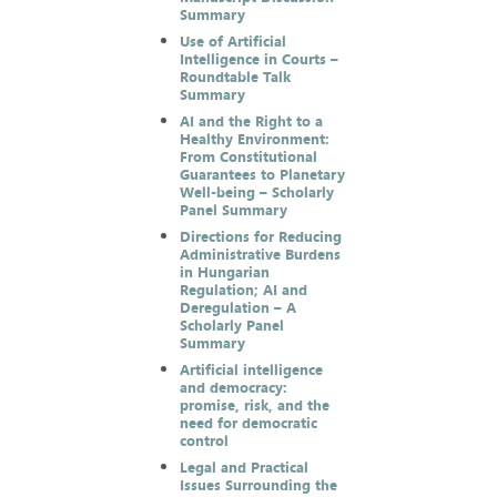
Summary
Use of Artificial
Intelligence in Courts –
Roundtable Talk
Summary
AI and the Right to a
Healthy Environment:
From Constitutional
Guarantees to Planetary
Well-being – Scholarly
Panel Summary
Directions for Reducing
Administrative Burdens
in Hungarian
Regulation; AI and
Deregulation – A
Scholarly Panel
Summary
Artificial intelligence
and democracy:
promise, risk, and the
need for democratic
control
Legal and Practical
Issues Surrounding the