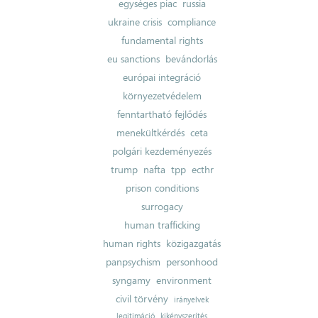
egységes piac
russia
ukraine crisis
compliance
fundamental rights
eu sanctions
bevándorlás
európai integráció
környezetvédelem
fenntartható fejlődés
menekültkérdés
ceta
polgári kezdeményezés
trump
nafta
tpp
ecthr
prison conditions
surrogacy
human trafficking
human rights
közigazgatás
panpsychism
personhood
syngamy
environment
civil törvény
irányelvek
legitimáció
kikényszerítés