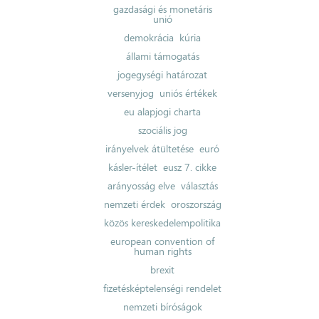
gazdasági és monetáris
unió
demokrácia
kúria
állami támogatás
jogegységi határozat
versenyjog
uniós értékek
eu alapjogi charta
szociális jog
irányelvek átültetése
euró
kásler-ítélet
eusz 7. cikke
arányosság elve
választás
nemzeti érdek
oroszország
közös kereskedelempolitika
european convention of
human rights
brexit
fizetésképtelenségi rendelet
nemzeti bíróságok