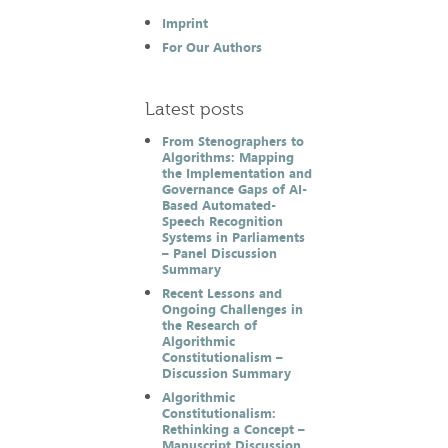
Imprint
For Our Authors
Latest posts
From Stenographers to
Algorithms: Mapping
the Implementation and
Governance Gaps of AI-
Based Automated-
Speech Recognition
Systems in Parliaments
– Panel Discussion
Summary
Recent Lessons and
Ongoing Challenges in
the Research of
Algorithmic
Constitutionalism –
Discussion Summary
Algorithmic
Constitutionalism:
Rethinking a Concept –
Manuscript Discussion