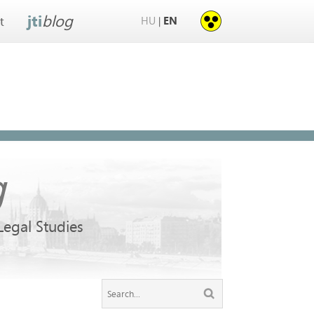
jti
blog
HU
EN
|
t
g
 Legal Studies