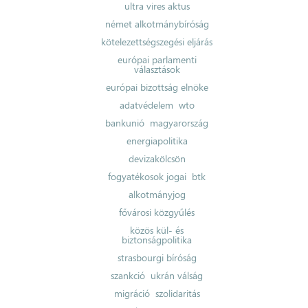
ultra vires aktus
német alkotmánybíróság
kötelezettségszegési eljárás
európai parlamenti
választások
európai bizottság elnöke
adatvédelem
wto
bankunió
magyarország
energiapolitika
devizakölcsön
fogyatékosok jogai
btk
alkotmányjog
fővárosi közgyűlés
közös kül- és
biztonságpolitika
strasbourgi bíróság
szankció
ukrán válság
migráció
szolidaritás