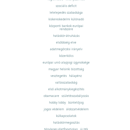
szociális deficit
letelepedés szabadsága
kiskereskedelmi különadó
központi bankok európai
rendszere
hatáskör-átruházás
elsőbbség elve
adatmegőrzési irányelv
közerkölcs
európai unió alapjogi ügynoksége
magyar helsinki bizottság
vesztegetés
hálapénz
vallásszabadság
első alkotmánykiegészítés
obamacare
születésszabályozás
hobby lobby
büntetőjog
jogos védelem
áldozatvédelem
külkapcsolatok
hatáskörmegosztás
tényleges életfogytiglan
új btk.