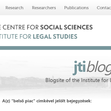
Research
Researchers
Publications
Contac
jti
blo
Blogsite of the Institute for
A(z) "belső piac" címkével jelölt bejegyzések: