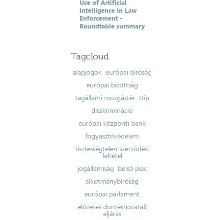
Use of Artificial
Intelligence in Law
Enforcement -
Roundtable summary
Tagcloud
alapjogok
európai bíróság
európai bizottság
tagállami mozgástér
ttip
diszkrimináció
európai központi bank
fogyasztóvédelem
tisztességtelen szerződési
feltétel
jogállamiság
belső piac
alkotmánybíróság
európai parlament
előzetes döntéshozatali
eljárás