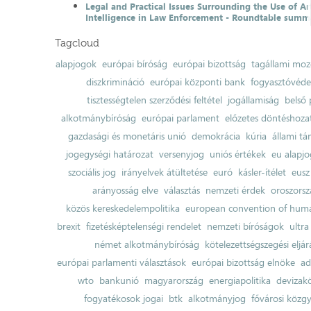
Legal and Practical Issues Surrounding the Use of Art
Intelligence in Law Enforcement - Roundtable summ
Tagcloud
alapjogok
európai bíróság
európai bizottság
tagállami moz
diszkrimináció
európai központi bank
fogyasztóvéd
tisztességtelen szerződési feltétel
jogállamiság
belső 
alkotmánybíróság
európai parlament
előzetes döntéshozata
gazdasági és monetáris unió
demokrácia
kúria
állami t
jogegységi határozat
versenyjog
uniós értékek
eu alapjo
szociális jog
irányelvek átültetése
euró
kásler-ítélet
eusz
arányosság elve
választás
nemzeti érdek
oroszorsz
közös kereskedelempolitika
european convention of huma
brexit
fizetésképtelenségi rendelet
nemzeti bíróságok
ultra
német alkotmánybíróság
kötelezettségszegési eljár
európai parlamenti választások
európai bizottság elnöke
ad
wto
bankunió
magyarország
energiapolitika
devizak
fogyatékosok jogai
btk
alkotmányjog
fővárosi közgy