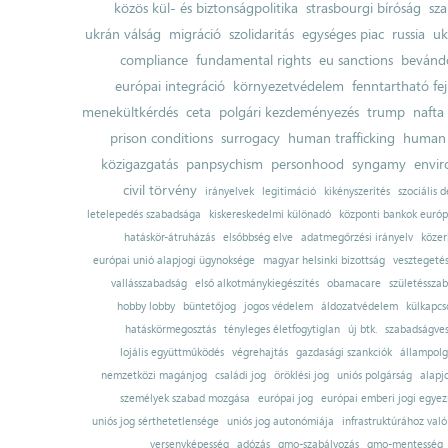
közös kül- és biztonságpolitika
strasbourgi bíróság
sza
ukrán válság
migráció
szolidaritás
egységes piac
russia
uk
compliance
fundamental rights
eu sanctions
bevándo
európai integráció
környezetvédelem
fenntartható fe
menekültkérdés
ceta
polgári kezdeményezés
trump
nafta
prison conditions
surrogacy
human trafficking
human 
közigazgatás
panpsychism
personhood
syngamy
envi
civil törvény
irányelvek
legitimáció
kikényszerítés
szociális d
letelepedés szabadsága
kiskereskedelmi különadó
központi bankok európ
hatáskör-átruházás
elsőbbség elve
adatmegőrzési irányelv
közer
európai unió alapjogi ügynoksége
magyar helsinki bizottság
vesztegeté
vallásszabadság
első alkotmánykiegészítés
obamacare
születésszab
hobby lobby
büntetőjog
jogos védelem
áldozatvédelem
külkapcs
hatáskörmegosztás
tényleges életfogytiglan
új btk.
szabadságves
lojális együttműködés
végrehajtás
gazdasági szankciók
állampolg
nemzetközi magánjog
családi jog
öröklési jog
uniós polgárság
alapj
személyek szabad mozgása
európai jog
európai emberi jogi egye
uniós jog sérthetetlensége
uniós jog autonómiája
infrastruktúrához val
versenyképesség
adózás
gmo-szabályozás
gmo-mentesség