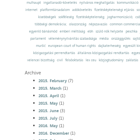
mulhaupt
ingatlanadó-követelés
nyilvános meghallgatás
kommunikáció
internet
platformtársadalom
adókövetelés
fizetésképtelenségi eljárás
so
kisebbségek
sokféleség
fizetésképtelenség;
jogharmonizáció;
cső
többségi demokrácia;
olaszország
népszavazás
common commercial
egyenlő bánásmód
emberi méltóság
ebh
szülő nők helyzete
peschka
parlament
véleménynyilvánítás szabadsága
média
országgyűlés
sajt
muršić
european court of human rights
dajkaterhesség
egyesült ki
közigazgatási perrendtartás
általános közigazgatási rendtartás
egyes
velencei bizottság
civil
felsőoktatás
lex ceu
közjogtudomány
zaklatás
Archive
(7)
2015. February
(1)
2015. March
(1)
2015. April
(1)
2015. May
(3)
2015. June
(1)
2015. July
(1)
2016. May
(1)
2016. December