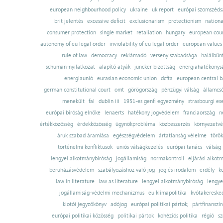
european neighbourhood policy
ukraine
uk report
európai szomszédsá
brit jelentés
excessive deficit
exclusionarism
protectionism
nationa
consumer protection
single market
retaliation
hungary
european court
autonomy of eu legal order
inviolability of eu legal order
european values
rule of law
democracy
reklámadó
verseny szabadsága
halálbün
schuman-nyilatkozat
alapító atyák
juncker bizottság
energiahatékonysá
energiaunió
eurasian economic union
dcfta
european central 
german constitutional court
omt
görögország
pénzügyi válság
államcs
menekült
fal
dublin iii
1951-es genfi egyezmény
strasbourgi es
európai bíróság elnöke
lenaerts
hatékony jogvédelem
franciaország
n
értékközösség
érdekközösség
ügynökprobléma
közbeszerzés
környezetvé
áruk szabad áramlása
egészségvédelem
ártatlanság vélelme
török
történelmi konfliktusok
uniós válságkezelés
európai tanács
válság
lengyel alkotmánybíróság
jogállamiság
normakontroll
eljárási alkot
beruházásvédelem
szabályozáshoz való jog
jog és irodalom
erdély
k
law in literature
law as literature
lengyel alkotmánybíróság
lengye
jogállamiság-védelmi mechanizmus
eu klímapolitika
kvótakereske
kiotói jegyzőkönyv
adójog
európai politikai pártok;
pártfinanszír
európai politikai közösség
politikai pártok
kohéziós politika
régió
sz