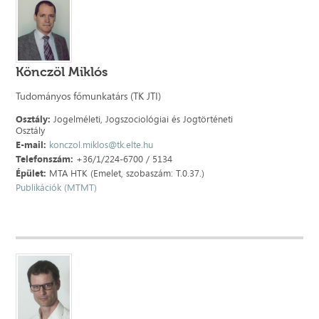
Könczöl Miklós
Tudományos főmunkatárs (TK JTI)
Osztály:
Jogelméleti, Jogszociológiai és Jogtörténeti
Osztály
E-mail:
konczol.miklos@tk.elte.hu
Telefonszám:
+36/1/224-6700 / 5134
Épület:
MTA HTK (Emelet, szobaszám: T.0.37.)
Publikációk (MTMT)