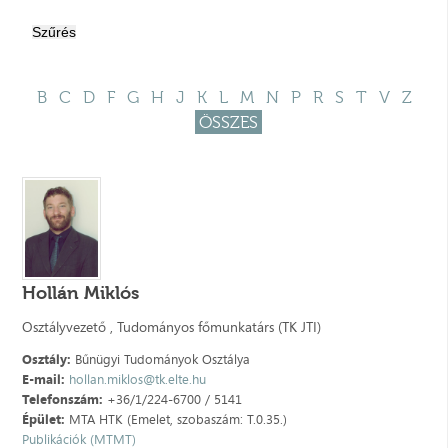
B
C
D
F
G
H
J
K
L
M
N
P
R
S
T
V
Z
ÖSSZES
Hollán Miklós
Osztályvezető , Tudományos főmunkatárs (TK JTI)
Osztály:
Bűnügyi Tudományok Osztálya
E-mail:
hollan.miklos@tk.elte.hu
Telefonszám:
+36/1/224-6700 / 5141
Épület:
MTA HTK (Emelet, szobaszám: T.0.35.)
Publikációk (MTMT)