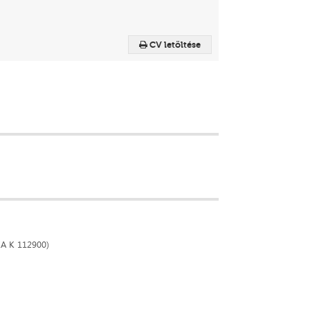
CV letöltése
KA K 112900)