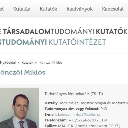
et
Kutatás
Kutatók
Kiadványok
Kapcsolat
Nyitóoldal
Kutatók
Könczöl Miklós
önczöl Miklós
Tudományos főmunkatárs (TK JTI)
Osztály:
Jogelméleti, Jogszociológiai és Jogtörtén
Tudományos cím vagy fokozat:
PhD
E-mail:
konczol.miklos@tk.elte.hu
Telefonszám:
+36/1/224-6700 / 5134
Épület:
MTA HTK (Emelet, szobaszám: T.0.37.)