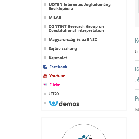
IJOTEN Internetes Jogtudományi
Enciklopédia
MILAB
CONTINT Research Group on
Constitutional Interpretation
Magyarország és az ENSZ
K
Sajtóvisszhang
Jo
Kapcsolat
Facebook
K
Youtube
Flickr
JTI70
P
In