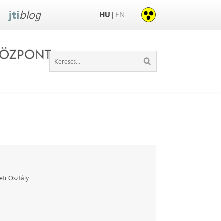
jti
blog
HU
EN
|
eti Osztály