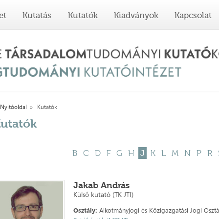
et
Kutatás
Kutatók
Kiadványok
Kapcsolat
Nyitóoldal
Kutatók
utatók
B
C
D
F
G
H
J
K
L
M
N
P
R
Jakab András
Külső kutató (TK JTI)
Osztály:
Alkotmányjogi és Közigazgatási Jogi Osztá