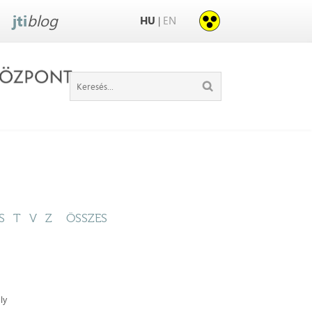
jti
blog
HU
EN
|
S
T
V
Z
ÖSSZES
ly