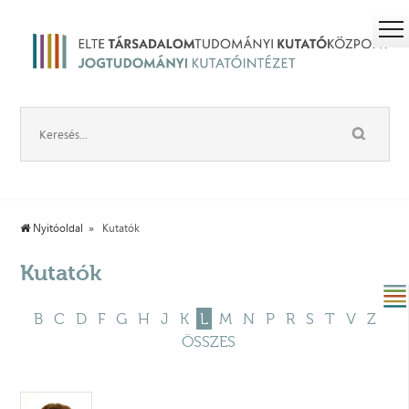
Nyitóoldal
Kutatók
Kutatók
B
C
D
F
G
H
J
K
L
M
N
P
R
S
T
V
Z
ÖSSZES