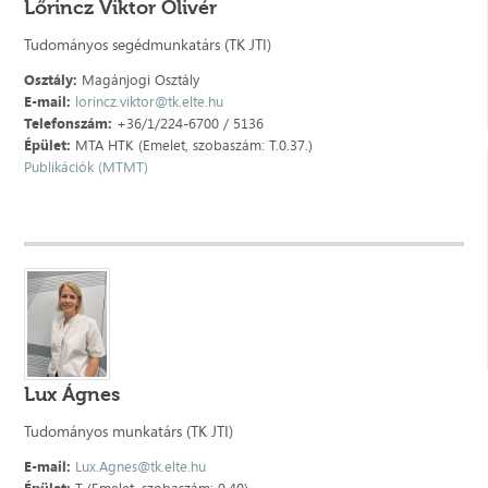
Lőrincz Viktor Olivér
Tudományos segédmunkatárs (TK JTI)
Osztály:
Magánjogi Osztály
E-mail:
lorincz.viktor@tk.elte.hu
Telefonszám:
+36/1/224-6700 / 5136
Épület:
MTA HTK (Emelet, szobaszám: T.0.37.)
Publikációk (MTMT)
Lux Ágnes
Tudományos munkatárs (TK JTI)
E-mail:
Lux.Agnes@tk.elte.hu
Épület:
T (Emelet, szobaszám: 0.40)