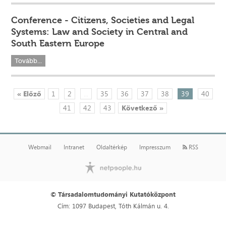
Conference - Citizens, Societies and Legal
Systems: Law and Society in Central and
South Eastern Europe
Tovább...
« Előző
1
2
...
35
36
37
38
39
40
41
42
43
Következő »
Webmail
Intranet
Oldaltérkép
Impresszum
RSS
© Társadalomtudományi Kutatóközpont
Cím: 1097 Budapest, Tóth Kálmán u. 4.