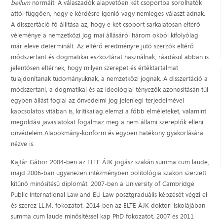
bellum
normáit. A válaszadók alapvetően két csoportba sorolhatók
attól függően, hogy e kérdésre igenlő vagy nemleges választ adnak.
A disszertáció fő állítása az, hogy e két csoport sarkalatosan eltérő
véleménye a nemzetközi jog mai állásáról három okból kifolyólag
már eleve determinált. Az eltérő eredményre jutó szerzők eltérő
módszertant és dogmatikai eszköztárat használnak, ráadásul abban is
jelentősen eltérnek, hogy milyen szerepet és értéktartalmat
tulajdonítanak tudományuknak, a nemzetközi jognak. A disszertáció a
módszertani, a dogmatikai és az ideológiai tényezők azonosításán túl
egyben állást foglal az önvédelmi jog jelenlegi terjedelmével
kapcsolatos vitában is, kritikailag elemzi a főbb elméleteket, valamint
megoldási javaslatokat fogalmaz meg a nem állami szereplők elleni
önvédelem Alapokmány-konform és egyben hatékony gyakorlására
nézve is.
Kajtár Gábor 2004-ben az ELTE ÁJK jogász szakán summa cum laude,
majd 2006-ban ugyanezen intézményben politológia szakon szerzett
kitűnő minősítésű diplomát. 2007-ben a University of Cambridge
Public International Law and EU Law posztgraduális képzését végzi el
és szerez LL.M. fokozatot. 2014-ben az ELTE ÁJK doktori iskolájában
summa cum laude minősítéssel kap PhD fokozatot. 2007 és 2011