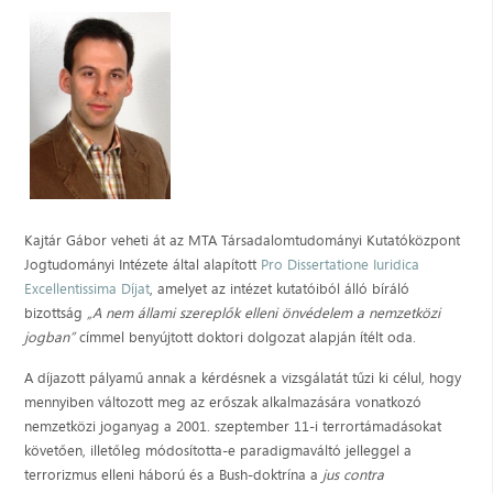
Kajtár Gábor veheti át az MTA Társadalomtudományi Kutatóközpont
Jogtudományi Intézete által alapított
Pro Dissertatione Iuridica
Excellentissima Díjat
, amelyet az intézet kutatóiból álló bíráló
bizottság
„A nem állami szereplők elleni önvédelem a nemzetközi
jogban”
címmel benyújtott doktori dolgozat alapján ítélt oda.
A díjazott pályamű annak a kérdésnek a vizsgálatát tűzi ki célul, hogy
mennyiben változott meg az erőszak alkalmazására vonatkozó
nemzetközi joganyag a 2001. szeptember 11-i terrortámadásokat
követően, illetőleg módosította-e paradigmaváltó jelleggel a
terrorizmus elleni háború és a Bush-doktrína a
jus contra