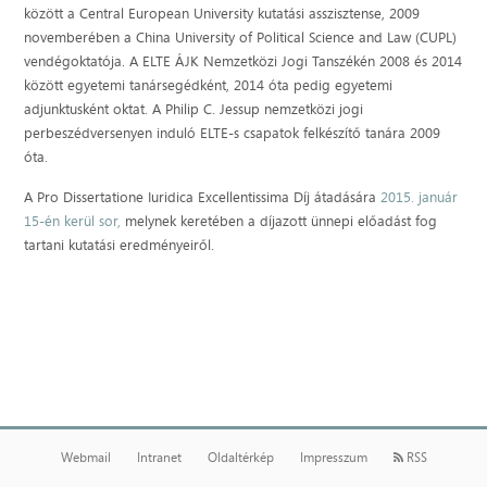
között a Central European University kutatási asszisztense, 2009
novemberében a China University of Political Science and Law (CUPL)
vendégoktatója. A ELTE ÁJK Nemzetközi Jogi Tanszékén 2008 és 2014
között egyetemi tanársegédként, 2014 óta pedig egyetemi
adjunktusként oktat. A Philip C. Jessup nemzetközi jogi
perbeszédversenyen induló ELTE-s csapatok felkészítő tanára 2009
óta.
A Pro Dissertatione Iuridica Excellentissima Díj átadására
2015. január
15-én kerül sor,
melynek keretében a díjazott ünnepi előadást fog
tartani kutatási eredményeiről.
Webmail
Intranet
Oldaltérkép
Impresszum
RSS