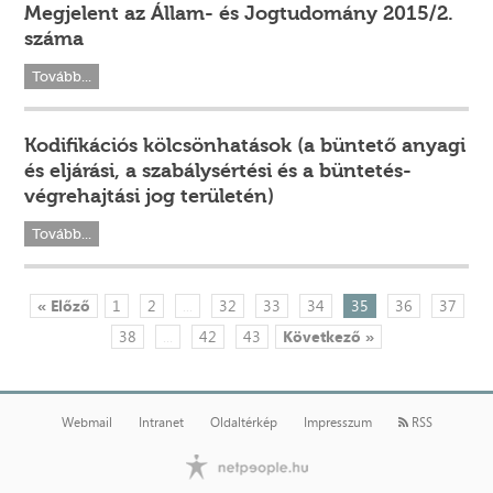
Megjelent az Állam- és Jogtudomány 2015/2.
száma
Tovább...
Kodifikációs kölcsönhatások (a büntető anyagi
és eljárási, a szabálysértési és a büntetés-
végrehajtási jog területén)
Tovább...
« Előző
1
2
...
32
33
34
35
36
37
38
...
42
43
Következő »
Webmail
Intranet
Oldaltérkép
Impresszum
RSS