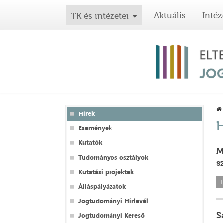
Aktuális
Intéz
TK és intézetei
Hírek
H
Események
Kutatók
M
Tudományos osztályok
s
Kutatási projektek
T
Álláspályázatok
Jogtudományi Hírlevél
S
Jogtudományi Kereső