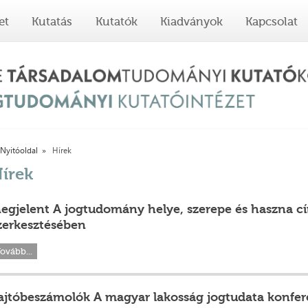
et
Kutatás
Kutatók
Kiadványok
Kapcsolat
Nyitóoldal
Hírek
írek
egjelent A jogtudomány helye, szerepe és haszna cí
zerkesztésében
ovább...
ajtóbeszámolók A magyar lakosság jogtudata konfer