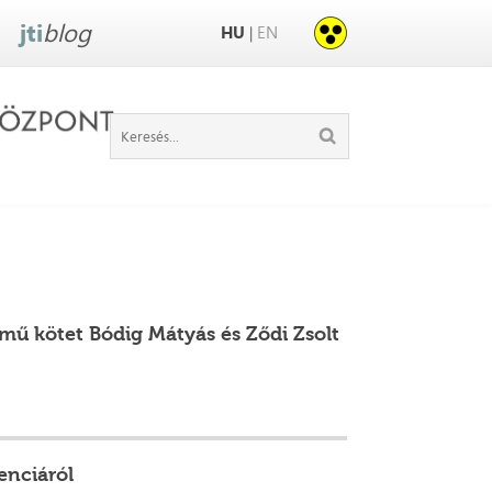
jti
blog
HU
EN
|
mű kötet Bódig Mátyás és Ződi Zsolt
enciáról