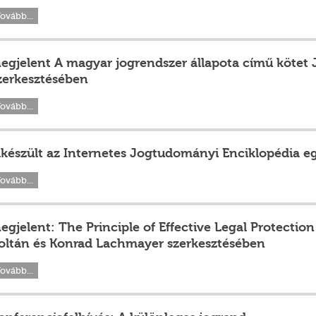
ovább...
egjelent A magyar jogrendszer állapota című kötet
zerkesztésében
ovább...
lkészült az Internetes Jogtudományi Enciklopédia eg
ovább...
egjelent: The Principle of Effective Legal Protectio
oltán és Konrad Lachmayer szerkesztésében
ovább...