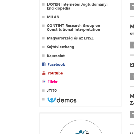
IJOTEN Internetes Jogtudományi
T
Enciklopédia
MILAB
CONTINT Research Group on
M
Constitutional Interpretation
s
Magyarország és az ENSZ
T
Sajtóvisszhang
Kapcsolat
Facebook
E
Youtube
T
Flickr
JTI70
M
Z
T