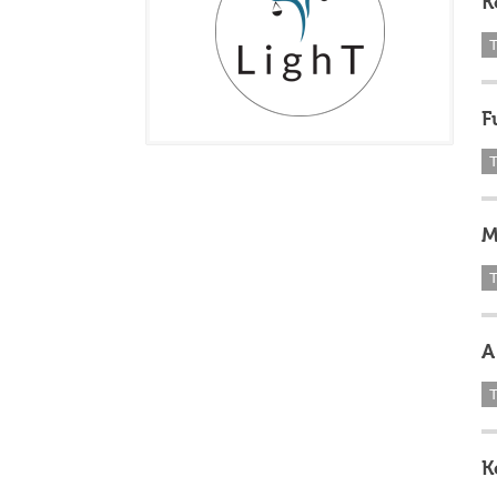
K
T
F
T
M
T
A
T
K