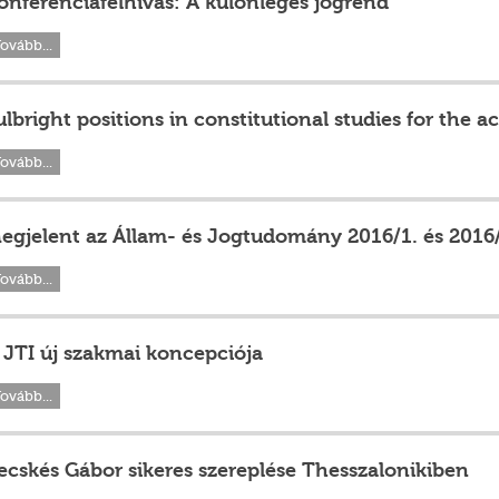
onferenciafelhívás: A különleges jogrend
ovább...
ulbright positions in constitutional studies for the 
ovább...
egjelent az Állam- és Jogtudomány 2016/1. és 2016
ovább...
 JTI új szakmai koncepciója
ovább...
ecskés Gábor sikeres szereplése Thesszalonikiben