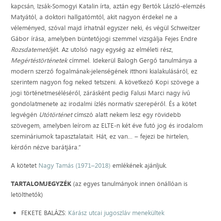
kapcsán, Izsák-Somogyi Katalin írta, aztán egy Bertók László-elemzés
Matyától, a doktori hallgatómtól, akit nagyon érdekel ne a
véleményed, szóval majd írhatnál egyszer neki, és végül Schweitzer
Gábor írása, amelyben büntetőjogi szemmel vizsgálja Fejes Endre
Rozsdatemető
jét. Az utolsó nagy egység az elméleti rész,
Megértéstörténetek
címmel. Idekerül Balogh Gergő tanulmánya a
modern szerző fogalmának-jelenségének itthoni kialakulásáról, ez
szerintem nagyon fog neked tetszeni. A következő Kopi szövege a
jogi történetmeséléséről, zárásként pedig Falusi Marci nagy ívű
gondolatmenete az irodalmi ízlés normatív szerepéről. És a kötet
legvégén
Utótörténet
címszó alatt nekem lesz egy rövidebb
szövegem, amelyben leírom az ELTE-n két éve futó jog és irodalom
szemináriumok tapasztalatait. Hát, ez van… – fejezi be hirtelen,
kérdőn nézve barátjára.”
A kötetet
Nagy Tamás (1971–2018)
emlékének ajánljuk.
TARTALOMJEGYZÉK
(az egyes tanulmányok innen önállóan is
letölthetők)
FEKETE BALÁZS:
Kárász utcai jugoszláv menekültek