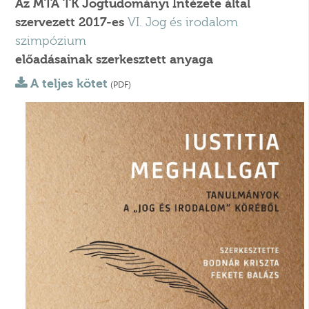
Az MTA TK Jogtudományi Intézete által
szervezett 2017-es
VI. Jog és irodalom
szimpózium
előadásainak szerkesztett anyaga
A teljes kötet
(PDF)