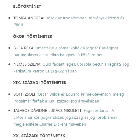
ELŐTÖRTÉNET
TOMPA ANDREA:
Hősök az irodalomban: törvények között és
fölött
ÓKORI TÖRTÉNETEK
BUSA RÉKA:
Ismerték-e a római költők a jogot? Családjogi
barangolások a szatirikus hangvételű költészetben
NEMES SZILVIA:
Quid faciant leges, ubi sola pecunia regnat? Jogi
karikatúra Petronius
Satyricon
jában
XIX. SZÁZADI TÖRTÉNETEK
BOJTI ZSOLT:
Oscar Wilde és Edward Prime-Stevenson: meleg
irodalmár férfiak a XIX. századi jog árnyékában
TALABOS DÁVIDNÉ LUKÁCS NIKOLETT:
Fagin és társai. A
viktoriánus kori jogrendszer, jogászság és jogi problémák
megjelenítése Charles Dickens műveiben
XX. SZÁZADI TÖRTÉNETEK