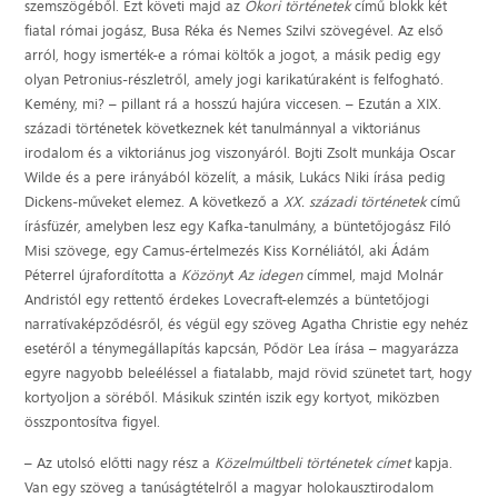
szemszögéből. Ezt követi majd az
Ókori történetek
című blokk két
fiatal római jogász, Busa Réka és Nemes Szilvi szövegével. Az első
arról, hogy ismerték-e a római költők a jogot, a másik pedig egy
olyan Petronius-részletről, amely jogi karikatúraként is felfogható.
Kemény, mi? – pillant rá a hosszú hajúra viccesen. – Ezután a XIX.
századi történetek következnek két tanulmánnyal a viktoriánus
irodalom és a viktoriánus jog viszonyáról. Bojti Zsolt munkája Oscar
Wilde és a pere irányából közelít, a másik, Lukács Niki írása pedig
Dickens-műveket elemez. A következő a
XX. századi történetek
című
írásfüzér, amelyben lesz egy Kafka-tanulmány, a büntetőjogász Filó
Misi szövege, egy Camus-értelmezés Kiss Kornéliától, aki Ádám
Péterrel újrafordította a
Közöny
t
Az idegen
címmel, majd Molnár
Andristól egy rettentő érdekes Lovecraft-elemzés a büntetőjogi
narratívaképződésről, és végül egy szöveg Agatha Christie egy nehéz
esetéről a ténymegállapítás kapcsán, Pődör Lea írása – magyarázza
egyre nagyobb beleéléssel a fiatalabb, majd rövid szünetet tart, hogy
kortyoljon a söréből. Másikuk szintén iszik egy kortyot, miközben
összpontosítva figyel.
– Az utolsó előtti nagy rész a
Közelmúltbeli történetek címet
kapja.
Van egy szöveg a tanúságtételről a magyar holokausztirodalom