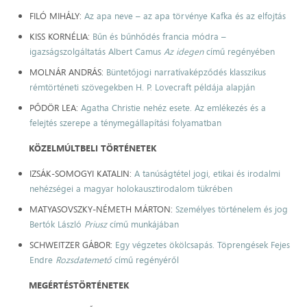
FILÓ MIHÁLY:
Az apa neve – az apa törvénye Kafka és az elfojtás
KISS KORNÉLIA:
Bűn és bűnhődés francia módra –
igazságszolgáltatás Albert Camus
Az idegen
című regényében
MOLNÁR ANDRÁS:
Büntetőjogi narratívaképződés klasszikus
rémtörténeti szövegekben H. P. Lovecraft példája alapján
PŐDÖR LEA:
Agatha Christie nehéz esete. Az emlékezés és a
felejtés szerepe a ténymegállapítási folyamatban
KÖZELMÚLTBELI TÖRTÉNETEK
IZSÁK-SOMOGYI KATALIN:
A tanúságtétel jogi, etikai és irodalmi
nehézségei a magyar holokausztirodalom tükrében
MATYASOVSZKY-NÉMETH MÁRTON:
Személyes történelem és jog
Bertók László
Priusz
című munkájában
SCHWEITZER GÁBOR:
Egy végzetes ökölcsapás. Töprengések Fejes
Endre
Rozsdatemető
című regényéről
MEGÉRTÉSTÖRTÉNETEK