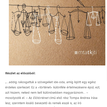
Részlet az előszóból:
„…addig rakosgattuk a szövegeket ide-oda, amíg kijött egy egész
érdekes szerkezet. Ez a »történet« különféle értelmezéseire épül, ezt,
azt hiszem, neked nem kell különösebben magyaráznom… –
mosolyodik el. – Az
Előtörténet
című első rész Tompa Andrea írása
lesz, szerintem kiváló bevezető és remek esszé is, az író