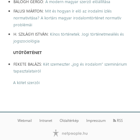
BALOGH GERGŐ:
A modern magyar szerző előállítása
FALUSI MÁRTON:
Mit és hogyan ír elő az irodalmi ízlés
normativitása? A kortárs magyar irodalomtörténet normatív
problémái
H. SZILÁGYI ISTVÁN:
Kínos történetek. Jogi történetmesélés és
jogszociológia
UTÓTÖRTÉNET
FEKETE BALÁZS:
Két szemeszter „jog és irodalom” szeminárium
tapasztalatairól
A kötet szerzői
Webmail
Intranet
Oldaltérkép
Impresszum
RSS