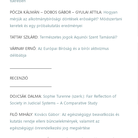
tükrében
PÓCZA KÁLMÁN – DOBOS GÁBOR – GYULAI ATTILA:
Hogyan
mérjük az alkotmánybírósági döntések erősségét? Módszertani
keretek és egy próbakutatás eredményei
TATTAY SZILÁRD:
Természetes jogok Aquinói Szent Tamásnál?
VÁRNAY ERNŐ:
Az Európai Bíróság és a bírói aktivizmus
délibábja
___________________________
RECENZIÓ
___________________________
DOJCSÁK DALMA:
Sophie Turenne (szerk.): Fair Reflection of
Society in Judicial Systems – A Comparative Study
FILÓ MIHÁLY:
Kovács Gábor: Az egészségügyi beavatkozás és
kutatás rendje elleni bűncselekmények, valamint az
egészségügyi önrendelkezési jog megsértése