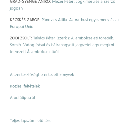
GRAD-GYENGE ANIKÓ:
Mezei Péter: Jogkimerülés a szerzői
jogban
KECSKÉS GÁBOR:
Pánovics Attila: Az Aarhusi egyezmény és az
Európai Unió
ZŐDI ZSOLT:
Takács Péter (szerk.): Állambölcseleti töredék.
Somló Bódog írásai és hátrahagyott jegyzetei egy megírni
tervezett Állambölcseletből
___________________________
A szerkesztőségbe érkezett könyvek
Közlési feltételek
A betűtípusról
__________________________________________________________________________
Teljes lapszám letöltése
__________________________________________________________________________