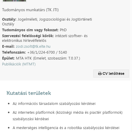
Tudományos munkatárs (TK JTI)
Osztály:
Jogelméleti, Jogszociológiai és Jogtörténeti
Osztály
Tudományos cím vagy fokozat:
PhD
Szervezési felelősségi körök:
intézeti szoftver- és
elektronikus hírlevélfelelős
E-mail:
zodi.zsolt@tk.elte.hu
Telefonszám:
+36/1/224-6700 / 5140
Épület:
MTA HTK (Emelet, szobaszám: T.0.37.)
Publikációk (MTMT)
CV letöltése
Kutatási területek
Az információs társadalom szabályozási kérdései
Az internetes platformok (közöségi média és piactér platformok)
szabályozási kérdései
A mesterséges intelligencia és a robotika szabályozási kérdései