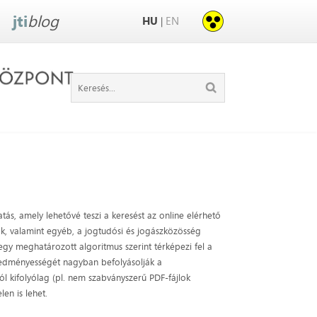
jti
blog
HU
EN
|
ás, amely lehetővé teszi a keresést az online elérhető
ok, valamint egyéb, a jogtudósi és jogászközösség
gy meghatározott algoritmus szerint térképezi fel a
eredményességét nagyban befolyásolják a
ól kifolyólag (pl. nem szabványszerű PDF-fájlok
en is lehet.