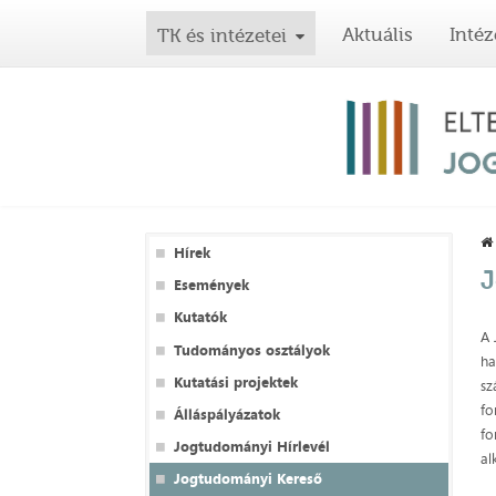
Aktuális
Intéz
TK és intézetei
Hírek
J
Események
Kutatók
A 
Tudományos osztályok
ha
Kutatási projektek
sz
fo
Álláspályázatok
fo
Jogtudományi Hírlevél
al
Jogtudományi Kereső