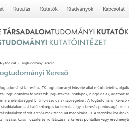
et
Kutatás
Kutatók
Kiadványok
Kapcsolat
Nyitóoldal
Jogtudományi Kereső
ogtudományi Kereső
Jogtudományi Kereső az TK Jogtudományi Intézete által működtetett szolgáltat
zai jogtudományi folyóiratok, jogi-szakmai honlapok, blogoldalak, adatbázis
ámára jelentőséggel bíró forrásoldalak szövegében. A Jogtudományi Kereső e
rrásoldalakon található szöveges tartalmakat, így a keresés pontosságát és 
rrásoldalakon tárolt archívumok technikai megoldásai is. A technikai korlátokb
kalmazása, külső hozzáférés korlátozása) a keresés pontatlan vagy eredménytel