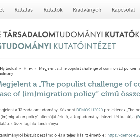
et
Kutatás
Kutatók
Kiadványok
Kapcsolat
Nyitóoldal
Hírek
Megjelent a „The populist challenge of common EU policies: a
nulmány
egjelent a „The populist challenge of 
ase of (im)migration policy” című össz
gjelent a Társadalomtudományi Központ
DEMOS H2020
projektének „The po
 (im)migration policy” altémáját érintő, a Jogtudományi Intézet két kutatója (
F
tatások összefoglaló tanulmánya.
tanulmányról készült beszámoló és a teljes írás itt érhető el:
https://demos-h2