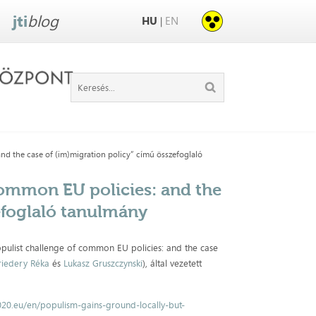
jti
blog
HU
EN
|
nd the case of (im)migration policy” című összefoglaló
common EU policies: and the
efoglaló tanulmány
pulist challenge of common EU policies: and the case
riedery Réka
és
Lukasz Gru
szczynski
), által vezetett
020.eu/en/populism-gains-ground-locally-but-