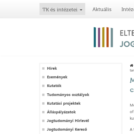
Aktuális
Intéz
TK és intézetei
Hírek
ta
Események
M
Kutatók
c
Tudományos osztályok
Kutatási projektek
Me
of
Álláspályázatok
ku
Jogtudományi Hírlevél
A 
Jogtudományi Kereső