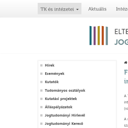
Aktuális
Intéz
TK és intézetei
Hírek
F
Események
i
Kutatók
Tudományos osztályok
A 
Kutatási projektek
in
Álláspályázatok
(v
Jogtudományi Hírlevél
A 
Jogtudományi Kereső
sz