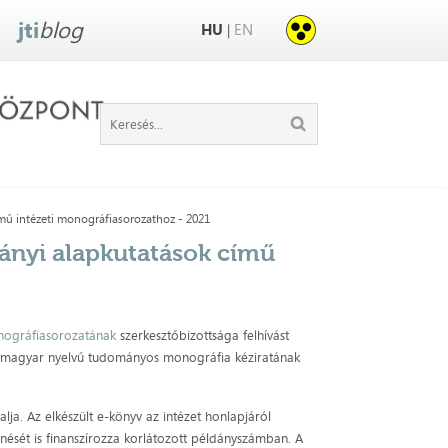
jti
blog
HU
EN
|
ímű intézeti monográfiasorozathoz - 2021
mányi alapkutatások című
nográfiasorozatának
szerkesztőbizottsága felhívást
ó magyar nyelvű tudományos monográfia kéziratának
lja. Az elkészült e-könyv az intézet honlapjáról
nését is finanszírozza korlátozott példányszámban. A