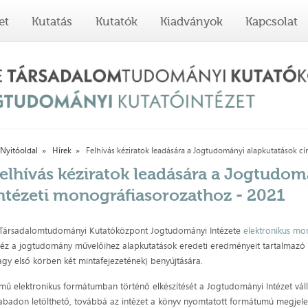
et
Kutatás
Kutatók
Kiadványok
Kapcsolat
Nyitóoldal
Hírek
Felhívás kéziratok leadására a Jogtudományi alapkutatások c
elhívás kéziratok leadására a Jogtudo
ntézeti monográfiasorozathoz - 2021
Társadalomtudományi Kutatóközpont Jogtudományi Intézete
elektronikus mo
téz a jogtudomány művelőihez alapkutatások eredeti eredményeit tartalmaz
agy első körben két mintafejezetének) benyújtására.
mű elektronikus formátumban történő elkészítését a Jogtudományi Intézet válla
abadon letölthető, továbbá az intézet a könyv nyom­tatott formátumú megjele