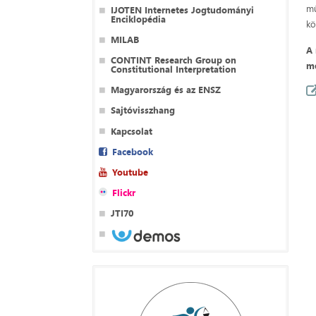
mű
IJOTEN Internetes Jogtudományi
Enciklopédia
kö
MILAB
A 
CONTINT Research Group on
me
Constitutional Interpretation
Magyarország és az ENSZ
Sajtóvisszhang
Kapcsolat
Facebook
Youtube
Flickr
JTI70