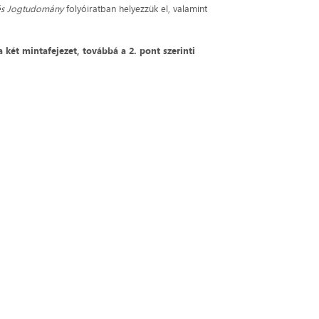
és Jogtudomány
folyóirat­ban helyezzük el, valamint
a két mintafejezet, továbbá a 2. pont szerinti