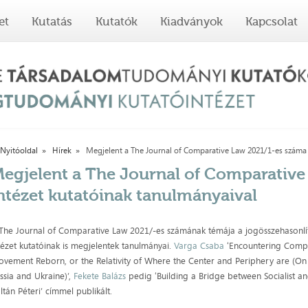
et
Kutatás
Kutatók
Kiadványok
Kapcsolat
Nyitóoldal
Hírek
Megjelent a The Journal of Comparative Law 2021/1-es száma 
egjelent a The Journal of Comparative
ntézet kutatóinak tanulmányaival
The Journal of Comparative Law 2021/-es számának témája a jogösszehasonlít
tézet kutatóinak is megjelentek tanulmányai.
Varga Csaba
ʻEncountering Compa
vement Reborn, or the Relativity of Where the Center and Periphery are (On
ssia and Ukraine)’,
Fekete Balázs
pedig ʻBuilding a Bridge between Socialist a
ltán Péteri’ címmel publikált.