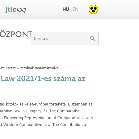
jti
blog
HU
EN
|
az intézet kutatóinak tanulmányaival
 Law 2021/1-es száma az
ás közép- és kelet-európai története. E számban az
rative Law in Hungary’ és ʻThe Comparatist
 a Pioneering Representation of Comparative Law in
nd Western Comparative Law: The Contribution of