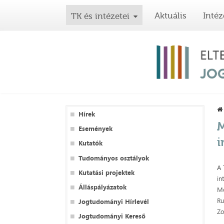
Aktuális
Intéz
TK és intézetei
Hírek
M
Események
i
Kutatók
Tudományos osztályok
A 
Kutatási projektek
in
Álláspályázatok
Mo
Ru
Jogtudományi Hírlevél
Zo
Jogtudományi Kereső