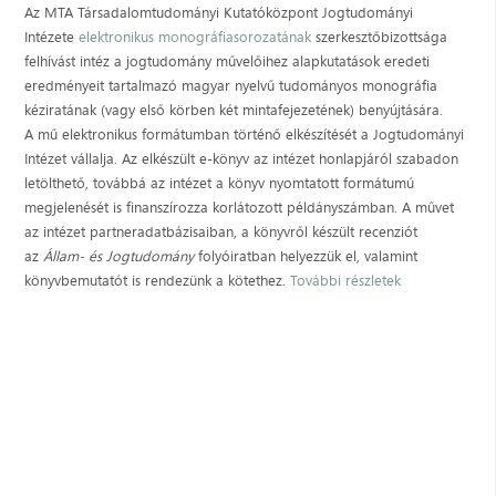
Az MTA Társadalomtudományi Kutatóközpont Jogtudományi
Intézete
elektronikus monográfiasorozatának
szerkesztőbizottsága
felhívást intéz a jogtudomány művelőihez alapkutatások eredeti
eredményeit tartalmazó magyar nyelvű tudományos monográfia
kéziratának (vagy első körben két mintafejezetének) benyújtására.
A mű elektronikus formátumban történő elkészítését a Jogtudományi
Intézet vállalja. Az elkészült e-könyv az intézet honlapjáról szabadon
letölthető, továbbá az intézet a könyv nyom­tatott formátumú
megjelenését is finanszírozza korlátozott példányszámban. A művet
az intézet partneradatbázisaiban, a könyvről készült recenziót
az
Állam- és Jogtudomány
folyóirat­ban helyezzük el, valamint
könyvbemutatót is rendezünk a kötethez.
További részletek