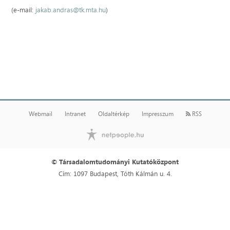
(e-mail:
jakab.andras@tk.mta.hu
)
Webmail
Intranet
Oldaltérkép
Impresszum
RSS
© Társadalomtudományi Kutatóközpont
Cím: 1097 Budapest, Tóth Kálmán u. 4.