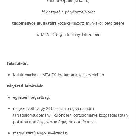
Kutatóközpont (MTA TK)
főigazgatója pályázatot hirdet
tudományos munkatárs
közalkalmazotti munkakör
betöltésére
az MTA TK Jogtudományi Intézetben
Feladatkör:
Kutatómunka az MTA TK Jogtudományi Intézetében.
Pályázati feltételek:
egyetemi végzettség;
megszerzett (vagy 2015 során megszerzendő)
társadalomtudományi (különösen jogtudományi, közgazdaságtan,
politikatudományi, szociológia) doktori fokozat;
magas szintű angol nyelvtudás;