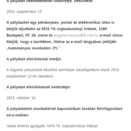
A pályázat beérkezésének határideje, beküldése:
2015. szeptember 15.
A pályázatot egy példányban, postai és elektronikus úton is
kérjük eljuttatni az MTA TK Jogtudományi Intézet, 1250
Budapest, Pf. 20. címre és
argyelan.zsuzsa@tk.mta.hu
e-mail címre.
Kérjük, hogy a borítékon, illetve az e-mail tárgyában jelöljék:
„tudományos munkatárs JTI.”
A pályázat elbírálásnak módja:
A legjobb pályázatok készítőit személyes beszélgetésre hívjuk 2015.
szeptember 22-én (kedden).
A pályázat elbírálásának határideje:
2015. október 10.
A pályáztatott munkakörrel kapcsolatban további felvilágosítást
ad e-mailen:
Jakab András igazgató, MTA TK Jogtudományi Intézet