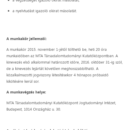
a végzettséget igazoló okirat másolatát;
a nyelvtudást igazoló okirat másolatát.
A munkakör jellemzői:
A munkakör 2015. november 1-jétől tölthető be, heti 20 óra
munkaidőben az MTA Társadalomtudományi Kutatóközpontban. A
kinevezés első alkalommal határozott időre, 2016. október 31-ig szól,
de a kinevezés lejártát követően meghosszabbítható. A
közalkalmazotti jogviszony létesítésekor 4 hónapos próbaidő
kikötésére kerül sor.
A munkavégzés helye:
MTA Társadalomtudományi Kutatóközpont Jogtudományi Intézet,
Budapest, 1014 Országház u. 30.