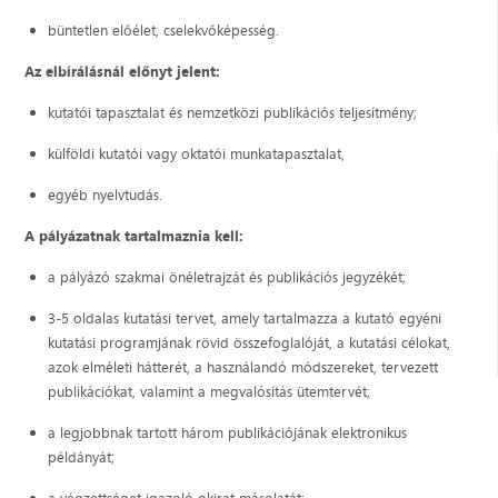
büntetlen előélet, cselekvőképesség.
Az elbírálásnál előnyt jelent:
kutatói tapasztalat és nemzetközi publikációs teljesítmény;
külföldi kutatói vagy oktatói munkatapasztalat,
egyéb nyelvtudás.
A pályázatnak tartalmaznia kell:
a pályázó szakmai önéletrajzát és publikációs jegyzékét;
3-5 oldalas kutatási tervet, amely tartalmazza a kutató egyéni
kutatási programjának rövid összefoglalóját, a kutatási célokat,
azok elméleti hátterét, a használandó módszereket, tervezett
publikációkat, valamint a megvalósítás ütemtervét;
a legjobbnak tartott három publikációjának elektronikus
példányát;