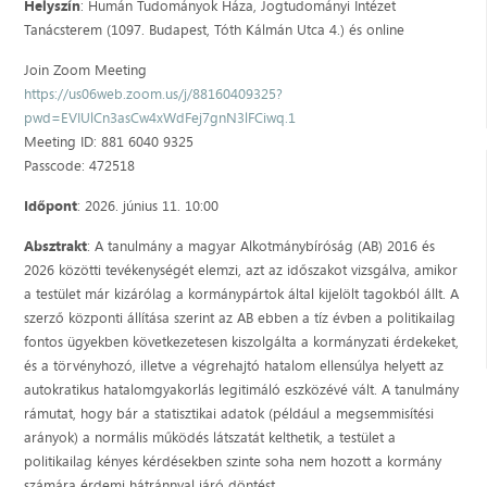
Helyszín
: Humán Tudományok Háza, Jogtudományi Intézet
Tanácsterem (109
7. Budapest, Tóth Kálmán Utca 4.) és online
Join Zoom Meeting
https://us06web.zoom.us/j/88160409325?
pwd=EVIUlCn3asCw4xWdFej7gnN3lFCiwq.1
Meeting ID: 881 6040 9325
Passcode: 472518
Időpont
: 2026. június 11. 10:00
Absztrakt
: A tanulmány a magyar Alkotmánybíróság (AB) 2016 és
2026 közötti tevékenységét elemzi, azt az időszakot vizsgálva, amikor
a testület már kizárólag a kormánypártok által kijelölt tagokból állt. A
szerző központi állítása szerint az AB ebben a tíz évben a politikailag
fontos ügyekben következetesen kiszolgálta a kormányzati érdekeket,
és a törvényhozó, illetve a végrehajtó hatalom ellensúlya helyett az
autokratikus hatalomgyakorlás legitimáló eszközévé vált. A tanulmány
rámutat, hogy bár a statisztikai adatok (például a megsemmisítési
arányok) a normális működés látszatát kelthetik, a testület a
politikailag kényes kérdésekben szinte soha nem hozott a kormány
számára érdemi hátránnyal járó döntést.