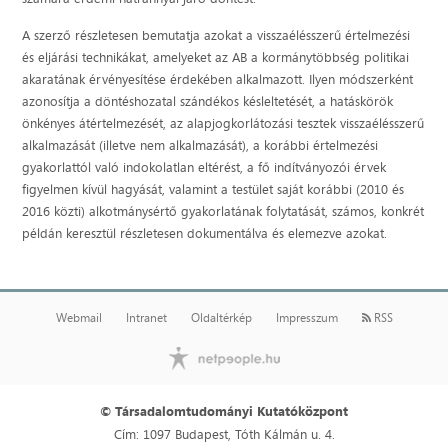
A szerző részletesen bemutatja azokat a visszaélésszerű értelmezési
és eljárási technikákat, amelyeket az AB a kormánytöbbség politikai
akaratának érvényesítése érdekében alkalmazott. Ilyen módszerként
azonosítja a döntéshozatal szándékos késleltetését, a hatáskörök
önkényes átértelmezését, az alapjogkorlátozási tesztek visszaélésszerű
alkalmazását (illetve nem alkalmazását), a korábbi értelmezési
gyakorlattól való indokolatlan eltérést, a fő indítványozói érvek
figyelmen kívül hagyását, valamint a testület saját korábbi (2010 és
2016 közti) alkotmánysértő gyakorlatának folytatását, számos, konkrét
példán keresztül részletesen dokumentálva és elemezve azokat.
Webmail
Intranet
Oldaltérkép
Impresszum
RSS
© Társadalomtudományi Kutatóközpont
Cím: 1097 Budapest, Tóth Kálmán u. 4.