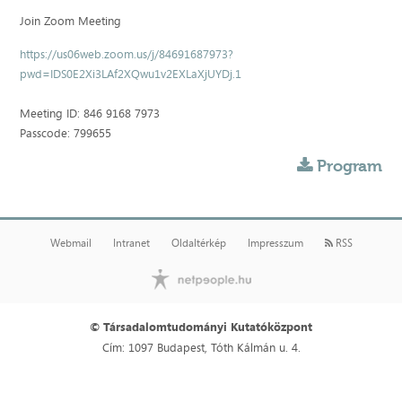
Join Zoom Meeting
https://us06web.zoom.us/j/84691687973?
pwd=IDS0E2Xi3LAf2XQwu1v2EXLaXjUYDj.1
Meeting ID: 846 9168 7973
Passcode: 799655
Program
Webmail
Intranet
Oldaltérkép
Impresszum
RSS
© Társadalomtudományi Kutatóközpont
Cím: 1097 Budapest, Tóth Kálmán u. 4.