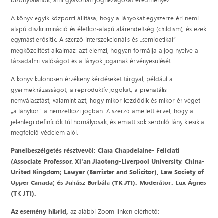
A könyv egyik központi állítása, hogy a lányokat egyszerre éri nemi
alapú diszkrimináció és életkor-alapú alárendeltség (childism), és ezek
egymást erősítik. A szerző interszekcionális és „semioetikai”
megközelítést alkalmaz: azt elemzi, hogyan formálja a jog nyelve a
társadalmi valóságot és a lányok jogainak érvényesülését.
A könyv különösen érzékeny kérdéseket tárgyal, például a
gyermekházasságot, a reproduktív jogokat, a prenatális
nemválasztást, valamint azt, hogy mikor kezdődik és mikor ér véget
„a lánykor” a nemzetközi jogban. A szerző amellett érvel, hogy a
jelenlegi definíciók túl homályosak, és emiatt sok serdülő lány kiesik a
megfelelő védelem alól.
Panelbeszélgetés résztvevői: Clara Chapdelaine- Feliciati
(
Associate Professor, Xi'an Jiaotong-Liverpool University, China-
United Kingdom; Lawyer (Barrister and Solicitor), Law Society of
Upper Canada) és Juhász Borbála (TK JTI). Moderátor: Lux Ágnes
(TK JTI).
Az esemény hibrid,
az alábbi Zoom linken elérhető: