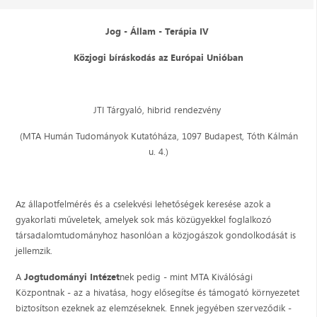
Jog - Állam - Terápia IV
Közjogi bíráskodás az Európai Unióban
JTI Tárgyaló, hibrid rendezvény
(MTA Humán Tudományok Kutatóháza, 1097 Budapest, Tóth Kálmán
u. 4.)
Az állapotfelmérés és a cselekvési lehetőségek keresése azok a
gyakorlati műveletek, amelyek sok más közügyekkel foglalkozó
társadalomtudományhoz hasonlóan a közjogászok gondolkodását is
jellemzik.
A
Jogtudományi Intézet
nek pedig - mint MTA Kiválósági
Központnak - az a hivatása, hogy elősegítse és támogató környezetet
biztosítson ezeknek az elemzéseknek. Ennek jegyében szerveződik -