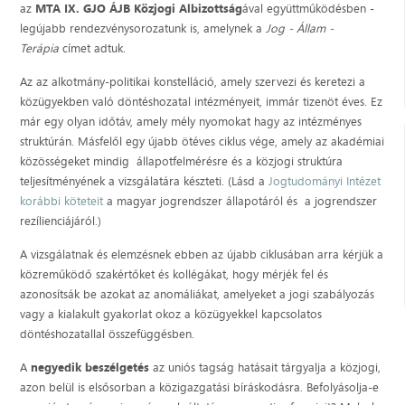
az
MTA IX. GJO ÁJB Közjogi Albizottság
ával együttműködésben -
legújabb rendezvénysorozatunk is, amelynek a
Jog - Állam -
Terápia
címet adtuk.
Az az alkotmány-politikai konstelláció, amely szervezi és keretezi a
közügyekben való döntéshozatal intézményeit, immár tizenöt éves. Ez
már egy olyan időtáv, amely mély nyomokat hagy az intézményes
struktúrán. Másfelől egy újabb ötéves ciklus vége, amely az akadémiai
közösségeket mindig állapotfelmérésre és a közjogi struktúra
teljesítményének a vizsgálatára készteti. (Lásd a
Jogtudományi Intézet
korábbi köteteit
a magyar jogrendszer állapotáról és a jogrendszer
rezílienciájáról.)
A vizsgálatnak és elemzésnek ebben az újabb ciklusában arra kérjük a
közreműködő szakértőket és kollégákat, hogy mérjék fel és
azonosítsák be azokat az anomáliákat, amelyeket a jogi szabályozás
vagy a kialakult gyakorlat okoz a közügyekkel kapcsolatos
döntéshozatallal összefüggésben.
A
negyedik beszélgetés
az uniós tagság hatásait tárgyalja a közjogi,
azon belül is elsősorban a közigazgatási bíráskodásra. Befolyásolja-e