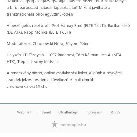
az uniós tagság az igazságszolgáltatás szervezeti reformjait? Melyek
a bírói párbeszéd hatásai, tapasztalatai? Miként javítható a
transznacionális bírói együttműködés?
A beszélgetés résztvevői: Prof. Várnay Ernő (ELTE TK JTI), Bartha Ildikó
(DE ÁJK), Papp Mónika (ELTE TK JTI)
Moderátorok: Chronowski Nóra, Sólyom Péter
Helyszín: JTI Tárgyaló - 1097 Budapest, Tóth Kálmán utca 4. (MTA
HTK), T épületszárny földszint
A rendezvény hibrid, online csatlakozási linket küldünk a részvételi
szándék jelzése esetén a következő e-mail címről:
chronowski.nora@tk.hu
Webmail
Intranet
Oldaltérkép
Impresszum
RSS