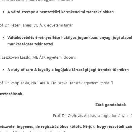
A váltó szerepe a nemzetközi kereskedelmi tranzakciókban
of. Dr. Fézer Tamás, DE ÁJK egyetemi tanár
Váltókövetelés érvényesítése hatályos jogunkban: anyagi jogi alapok
munkásságára tekintettel
. Leszkoven László, ME ÁJK egyetemi docens
A duty of care & loyalty a legújabb társasági jogi trendek tükrében
of. Dr. Papp Tekla, NKE ÁNTK Civilisztikai Tanszék egyetemi tanár 
ozzászólások
Záró gondolatok
Prof. Dr. Osztovits András, a Jogtudományi Int
részvétel ingyenes, de regisztrációhoz kötött. Kérjük, hogy részvételi sz