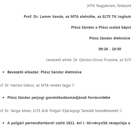
(HTK Nagyterem, földszint
Prof. Dr. Lamm Vanda, az MTA alelnöke, az ELTE TK Jogtud
Plósz Sándor a Plósz család képv
Plósz Sándor életműve
09:20 ‒ 10:50
Levezető elnök: Dr. Gárdos-Orosz Fruzsina, az ELTE
Bevezető előadás: Plósz Sándor életműve
of. Dr. Hamza Gábor, az MTA rendes tagja 
Plósz Sándor perjogi gondolkodásmódjának forrásvidéke
of. Dr. Varga István, ELTE ÁJK Polgári Eljárásjogi Tanszék tanszékvezető 
A polgári perrendtartásról szóló 1911. évi I. törvénycikk recepciój