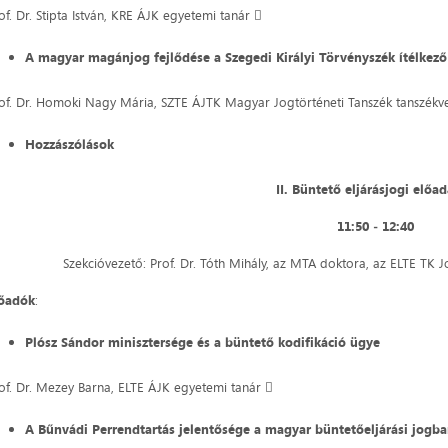
of. Dr. Stipta István, KRE ÁJK egyetemi tanár 
A magyar magánjog fejlődése a Szegedi Királyi Törvényszék ítélkez
of. Dr. Homoki Nagy Mária, SZTE ÁJTK Magyar Jogtörténeti Tanszék tanszékv
Hozzászólások
II. Büntető eljárásjogi előa
11:50 ‒ 12:40
Szekcióvezető: Prof. Dr. Tóth Mihály, az MTA doktora, az ELTE TK 
lőadók
:
Plósz Sándor minisztersége és a büntető kodifikáció ügye
of. Dr. Mezey Barna, ELTE ÁJK egyetemi tanár 
A Bűnvádi Perrendtartás jelentősége a magyar büntetőeljárási jogb