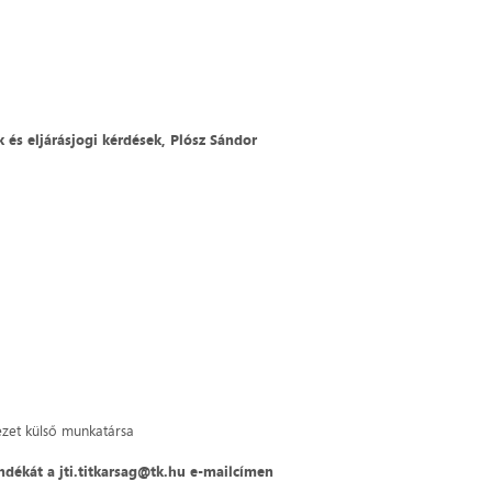
 és eljárásjogi kérdések, Plósz Sándor
ézet külső munkatársa
ándékát a jti.titkarsag@tk.hu e-mailcímen