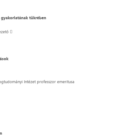
ő gyakorlatának tükrében
ezető 
dások
Jogtudományi Intézet professzor emeritusa
an