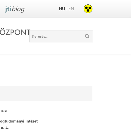
jti
blog
HU
EN
|
ncia
ogtudományi Intézet
u. 4.