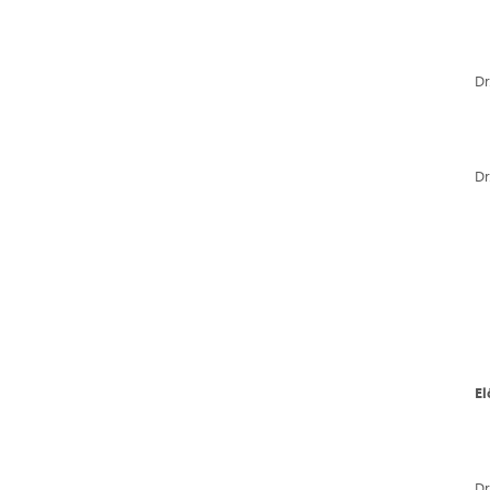
Dr
Dr
E
Dr