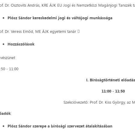
of. Dr. Osztovits András, KRE ÁJK EU Jogi és Nemzetközi Magánjogi Tanszék 
Plósz Sándor kereskedelmi jogi és váltójogi munkássága
of. Dr. Veress Emőd, ME ÁJK egyetemi tanár 
Hozzászólások
vészünet
:50 ‒ 11:00
I. Bíróságtörténeti előadá
11:00 ‒ 11:50
Szekcióvezető: Prof. Dr. Kiss György, az 
lőadók
:
Plósz Sándor szerepe a bírósági szervezet átalakításában