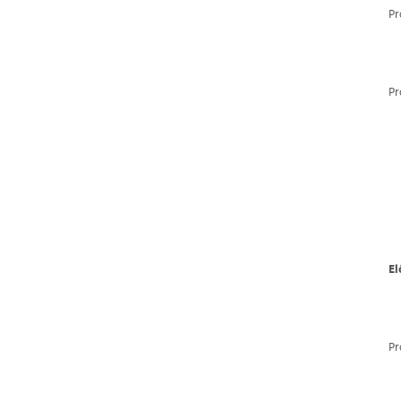
Pr
Pr
E
Pr