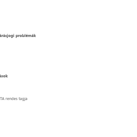
járásjogi problémák
ások
MTA rendes tagja