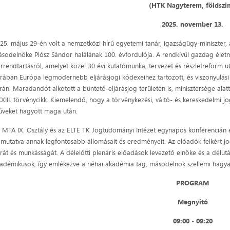
(HTK Nagyterem, földszin
2025. november 13.
25. május 29-én volt a nemzetközi hírű egyetemi tanár, igazságügy-miniszte
sodelnöke Plósz Sándor halálának 100. évfordulója. A rendkívül gazdag életmű
rrendtartásról, amelyet közel 30 évi kutatómunka, tervezet és részletreform u
rában Európa legmodernebb eljárásjogi kódexeihez tartozott, és viszonyulási 
rán. Maradandót alkotott a büntető-eljárásjog területén is, minisztersége alatt
XIII. törvénycikk. Kiemelendő, hogy a törvénykezési, váltó- és kereskedelmi
veket hagyott maga után.
 MTA IX. Osztály és az ELTE TK Jogtudományi Intézet egynapos konferencián e
mutatva annak legfontosabb állomásait és eredményeit. Az előadók felkért jogt
rát és munkásságát. A délelőtti plenáris előadások levezető elnöke és a délut
adémikusok, így emlékezve a néhai akadémia tag, másodelnök szellemi hagya
PROGRAM
Megnyitó
09:00 ‒ 09:20