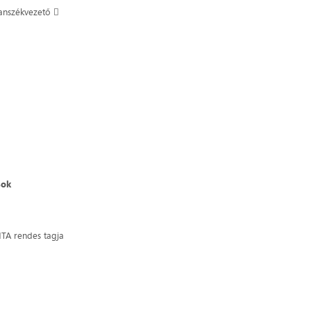
tanszékvezető 
sok
MTA rendes tagja