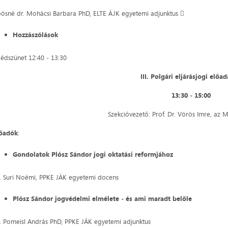
ósné dr. Mohácsi Barbara PhD, ELTE ÁJK egyetemi adjunktus 
Hozzászólások
édszünet 12:40 ‒ 13:30
III. Polgári eljárásjogi előa
13:30 ‒ 15:00
Szekcióvezető: Prof. Dr. Vörös Imre, az 
lőadók
:
Gondolatok Plósz Sándor jogi oktatási reformjához
. Suri Noémi, PPKE JÁK egyetemi docens
Plósz Sándor jogvédelmi elmélete ‒ és ami maradt belőle
. Pomeisl András PhD, PPKE JÁK egyetemi adjunktus