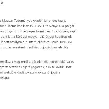
t)
r, a Magyar Tudományos Akadémia rendes tagja,
ből kiemelkedik az 1911. évi I. törvénycikk a polgári
tán dolgozott ki végleges formában. Ez a törvény saját
pont lett a későbbi magyar eljárásjogi kodifikációk
 lépett hatályba a büntető eljárásról szóló 1896. évi
 jog professzoraként mindhárom jogágban jelentős
mlékezik meg erről a páratlan életműről, feltárva és
örténészek és eljárásjogászok, akik felidézik Plósz
áni szekció-előadások szekcióvezetői jogász
tékára.