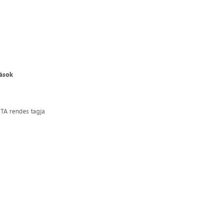
dások
MTA rendes tagja