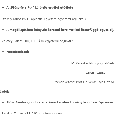
A „Plósz-féle Pp.” különös erdélyi utóélete
. Székely János PhD, Sapientia Egyetem egyetemi adjunktus
A megállapításra irányuló kereseti kérelmekkel összefüggő egyes el
. Völcsey Balázs PhD, ELTE ÁJK egyetemi adjunktus
Hozzászólások
IV. Kereskedelmi jogi előad
15:00 ‒ 16:30
Szekcióvezető: Prof Dr. Vékás Lajos, az 
lőadók
:
Plósz Sándor gondolatai a Kereskedelmi törvény kodifikációja során
. Fazakas Zoltán, KRE ÁJK egyetemi docens