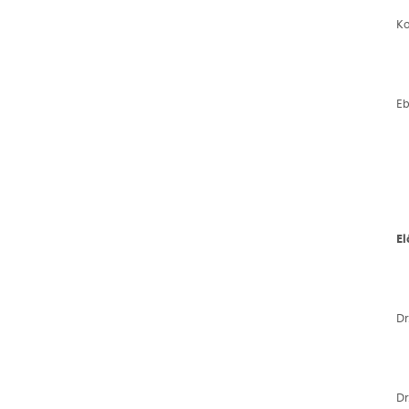
Ko
Eb
E
Dr
Dr