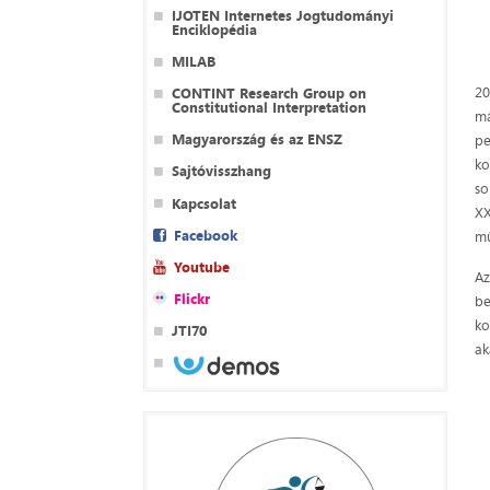
IJOTEN Internetes Jogtudományi
Enciklopédia
MILAB
20
CONTINT Research Group on
Constitutional Interpretation
má
Magyarország és az ENSZ
pe
ko
Sajtóvisszhang
so
Kapcsolat
XX
Facebook
mű
Youtube
Az
Flickr
be
ko
JTI70
ak