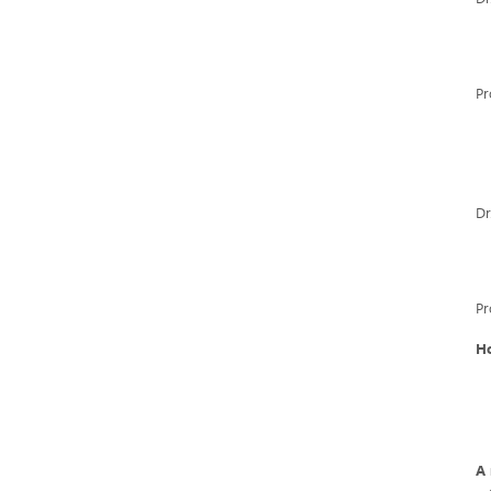
Pr
Dr
Pr
H
A 