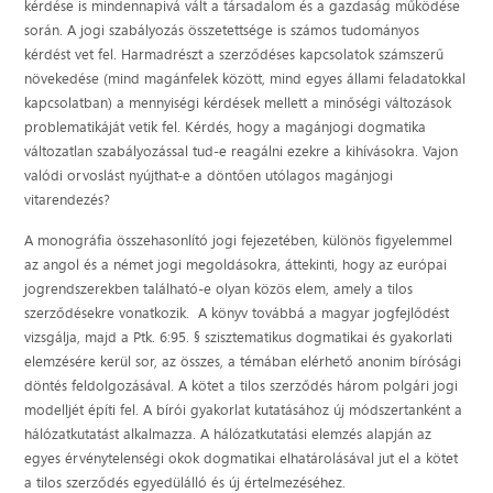
kérdése is mindennapivá vált a társadalom és a gazdaság működése
során. A jogi szabályozás összetettsége is számos tudományos
kérdést vet fel. Harmadrészt a szerződéses kapcsolatok számszerű
növekedése (mind magánfelek között, mind egyes állami feladatokkal
kapcsolatban) a mennyiségi kérdések mellett a minőségi változások
problematikáját vetik fel. Kérdés, hogy a magánjogi dogmatika
változatlan szabályozással tud-e reagálni ezekre a kihívásokra. Vajon
valódi orvoslást nyújthat-e a döntően utólagos magánjogi
vitarendezés?
A monográfia összehasonlító jogi fejezetében, különös figyelemmel
az angol és a német jogi megoldásokra, áttekinti, hogy az európai
jogrendszerekben található-e olyan közös elem, amely a tilos
szerződésekre vonatkozik. A könyv továbbá a magyar jogfejlődést
vizsgálja, majd a Ptk. 6:95. § szisztematikus dogmatikai és gyakorlati
elemzésére kerül sor, az összes, a témában elérhető anonim bírósági
döntés feldolgozásával. A kötet a tilos szerződés három polgári jogi
modelljét építi fel. A bírói gyakorlat kutatásához új módszertanként a
hálózatkutatást alkalmazza. A hálózatkutatási elemzés alapján az
egyes érvénytelenségi okok dogmatikai elhatárolásával jut el a kötet
a tilos szerződés egyedülálló és új értelmezéséhez.