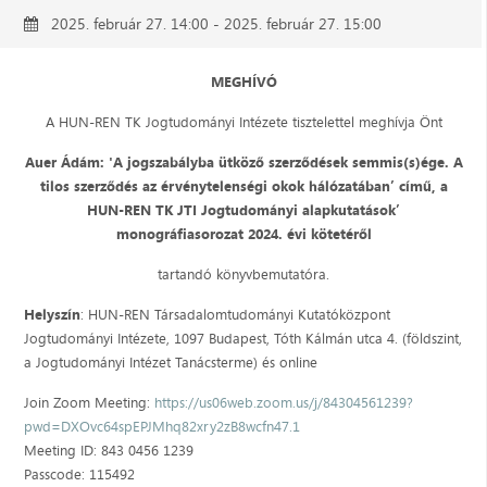
2025. február 27. 14:00 - 2025. február 27. 15:00
MEGHÍVÓ
A HUN-REN TK Jogtudományi Intézete tisztelettel meghívja Önt
Auer Ádám: 'A jogszabályba ütköző szerződések semmis(s)ége. A
tilos szerződés az érvénytelenségi okok hálózatában’ című, a
HUN-REN TK JTI Jogtudományi alapkutatások’
monográfiasorozat 2024. évi kötetéről
tartandó könyvbemutatóra.
Helyszín
: HUN-REN Társadalomtudományi Kutatóközpont
Jogtudományi Intézete, 1097 Budapest, Tóth Kálmán utca 4. (földszint,
a Jogtudományi Intézet Tanácsterme) és online
Join Zoom Meeting:
https://us06web.zoom.us/j/84304561239?
pwd=DXOvc64spEPJMhq82xry2zB8wcfn47.1
Meeting ID: 843 0456 1239
Passcode: 115492