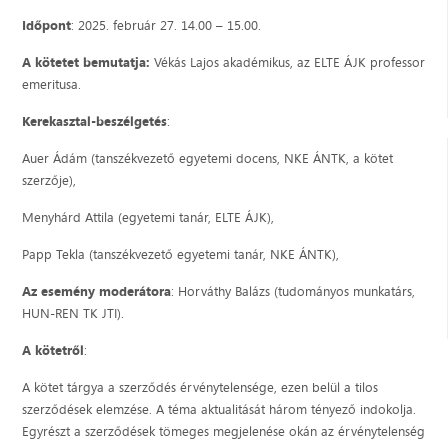
Időpont
: 2025. február 27. 14.00 – 15.00.
A kötetet bemutatja:
Vékás Lajos akadémikus, az ELTE ÁJK professor
emeritusa.
Kerekasztal-beszélgetés
:
Auer Ádám (tanszékvezető egyetemi docens, NKE ÁNTK, a kötet
szerzője),
Menyhárd Attila (egyetemi tanár, ELTE ÁJK),
Papp Tekla (tanszékvezető egyetemi tanár, NKE ÁNTK),
Az esemény moderátora
: Horváthy Balázs (tudományos munkatárs,
HUN-REN TK JTI).
A kötetről
:
A kötet tárgya a szerződés érvénytelensége, ezen belül a tilos
szerződések elemzése. A téma aktualitását három tényező indokolja.
Egyrészt a szerződések tömeges megjelenése okán az érvénytelenség