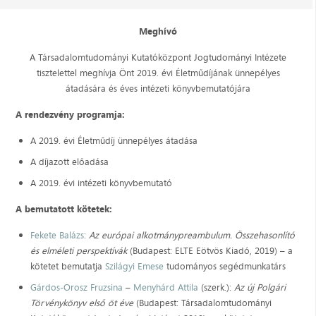
Meghívó
A Társadalomtudományi Kutatóközpont Jogtudományi Intézete
tisztelettel meghívja Önt 2019. évi Életműdíjának ünnepélyes
átadására és éves intézeti könyvbemutatójára
A rendezvény programja:
A 2019. évi Életműdíj ünnepélyes átadása
A díjazott előadása
A 2019. évi intézeti könyvbemutató​
A bemutatott kötetek:
Fekete Balázs
:
Az európai alkotmánypreambulum. Összehasonlító
és elméleti perspektívák
(Budapest: ELTE Eötvös Kiadó, 2019) – a
kötetet bemutatja
Szilágyi Emese
tudományos segédmunkatárs
Gárdos-Orosz Fruzsina
–
Menyhárd Attila
(szerk.):
Az új Polgári
Törvénykönyv első öt éve
(Budapest: Társadalomtudományi