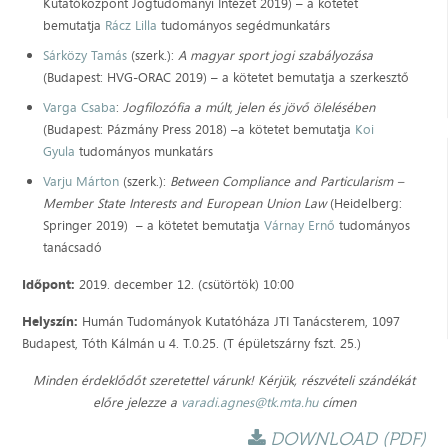
Kutatóközpont Jogtudományi Intézet 2019) – a kötetet
bemutatja
Rácz Lilla
tudományos segédmunkatárs
Sárközy Tamás
(szerk.):
A magyar sport jogi szabályozása
(Budapest: HVG-ORAC 2019) – a kötetet bemutatja a szerkesztő
Varga Csaba
:
Jogfilozófia a múlt, jelen és jövő ölelésében
(Budapest: Pázmány Press 2018) –a kötetet bemutatja
Koi
Gyula
tudományos munkatárs
Varju Márton
(szerk.):
Between Compliance and Particularism –
Member State Interests and European Union Law
(Heidelberg:
Springer 2019) – a kötetet bemutatja
Várnay Ernő
tudományos
tanácsadó
Időpont:
2019. december 12. (csütörtök) 10:00
Helyszín:
Humán Tudományok Kutatóháza JTI Tanácsterem, 1097
Budapest, Tóth Kálmán u 4. T.0.25. (T épületszárny fszt. 25.)
Minden érdeklődőt szeretettel várunk! Kérjük, részvételi szándékát
előre jelezze a
varadi.agnes@tk.mta.hu
címen
DOWNLOAD (PDF)