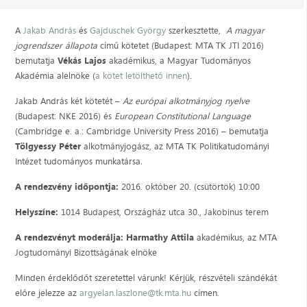
A
Jakab András
és
Gajduschek György
szerkesztette,
A magyar
jogrendszer állapota
című kötetet (Budapest: MTA TK JTI 2016)
bemutatja
Vékás Lajos
akadémikus, a Magyar Tudományos
Akadémia alelnöke (
a kötet letölthető innen
).
Jakab András két kötetét –
Az európai alkotmányjog nyelve
(Budapest: NKE 2016) és
European Constitutional Language
(Cambridge e. a.: Cambridge University Press 2016) – bemutatja
Tölgyessy Péter
alkotmányjogász, az MTA TK Politikatudományi
Intézet tudományos munkatársa.
A rendezvény időpontja:
2016. október 20. (csütörtök) 10:00
Helyszíne:
1014 Budapest, Országház utca 30., Jakobinus terem
A rendezvényt moderálja:
Harmathy Attila
akadémikus, az MTA
Jogtudományi Bizottságának elnöke
Minden érdeklődőt szeretettel várunk! Kérjük, részvételi szándékát
előre jelezze az
argyelan.laszlone@tk.mta.hu
címen.