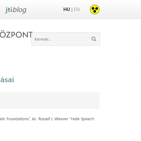
jti
blog
HU
EN
|
dásai
atic Foundations”, és Russell L Weaver “Hate Speech: