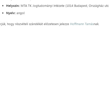
Helyszín:
MTA TK Jogtudományi Intézete (1014 Budapest, Országház utc
Nyelv:
angol
rjük, hogy részvételi szándékát előzetesen jelezze
Hoffmann Tamás
nak.