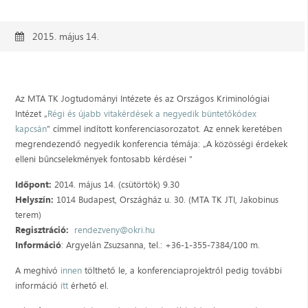
2015. május 14.
Az MTA TK Jogtudományi Intézete és az Országos Kriminológiai
Intézet „
Régi és újabb vitakérdések a negyedik büntetőkódex
kapcsán
” címmel indított konferenciasorozatot. Az ennek keretében
megrendezendő negyedik konferencia témája: „A közösségi érdekek
elleni bűncselekmények fontosabb kérdései ”
Időpont:
2014. május 14. (csütörtök) 9.30
Helyszín:
1014 Budapest, Országház u. 30. (MTA TK JTI, Jakobinus
terem)
Regisztráció:
rendezveny@okri.hu
Információ
: Argyelán Zsuzsanna, tel.: +36-1-355-7384/100 m.
A meghívó
innen
tölthető le, a konferenciaprojektről pedig további
információ
itt
érhető el.