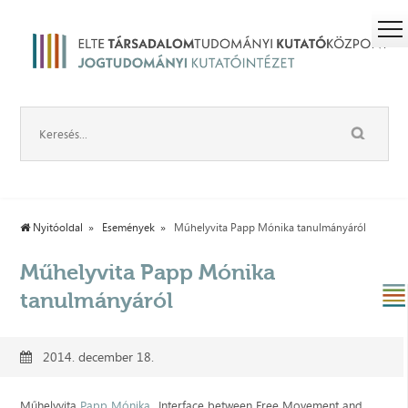
Nyitóoldal
Események
Műhelyvita Papp Mónika tanulmányáról
Műhelyvita Papp Mónika
tanulmányáról
2014. december 18.
Műhelyvita
Papp Mónika
„Interface between Free Movement and