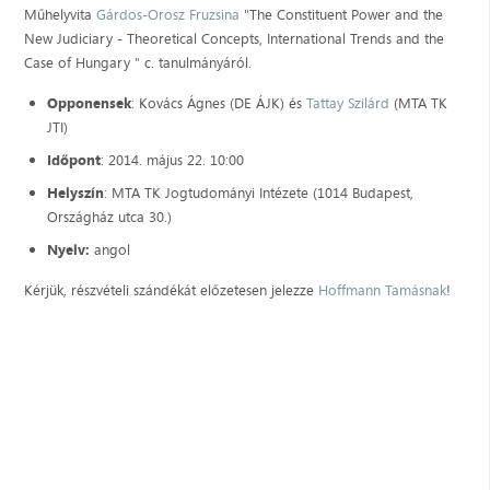
Műhelyvita
Gárdos-Orosz Fruzsina
"The Constituent Power and the
New Judiciary - Theoretical Concepts, International Trends and the
Case of Hungary " c. tanulmányáról.
Opponensek
: Kovács Ágnes (DE ÁJK) és
Tattay Szilárd
(MTA TK
JTI)
Időpont
: 2014. május 22. 10:00
Helyszín
: MTA TK Jogtudományi Intézete (1014 Budapest,
Országház utca 30.)
Nyelv:
angol
Kérjük, részvételi szándékát előzetesen jelezze
Hoffmann Tamásnak
!