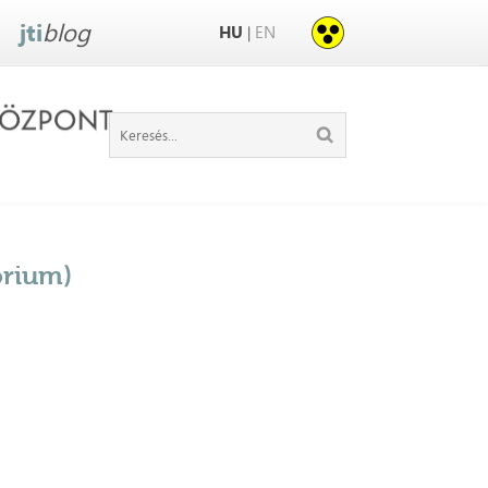
jti
blog
HU
EN
|
órium)