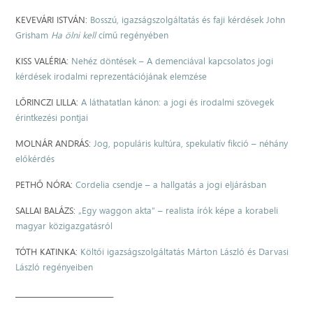
KEVEVÁRI ISTVÁN:
Bosszú, igazságszolgáltatás és faji kérdések John
Grisham
Ha ölni kell
című regényében
KISS VALÉRIA:
Nehéz döntések – A demenciával kapcsolatos jogi
kérdések irodalmi reprezentációjának elemzése
LŐRINCZI LILLA:
A láthatatlan kánon: a jogi és irodalmi szövegek
érintkezési pontjai
MOLNÁR ANDRÁS:
Jog, populáris kultúra, spekulatív fikció – néhány
előkérdés
PETHŐ NÓRA:
Cordelia csendje – a hallgatás a jogi eljárásban
SALLAI BALÁZS:
„Egy waggon akta” – realista írók képe a korabeli
magyar közigazgatásról
TÓTH KATINKA:
Költői igazságszolgáltatás Márton László és Darvasi
László regényeiben
____________________________