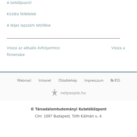
A betűtípusról
Közlési feltételek
A teljes lapszám letöltése
__________________________________________________________________________
Vissza az aktuális évfolyamhoz
Vissza a
főmenübe
Webmail
Intranet
Oldaltérkép
Impresszum
RSS
© Társadalomtudományi Kutatóközpont
Cím: 1097 Budapest, Tóth Kálmán u. 4.