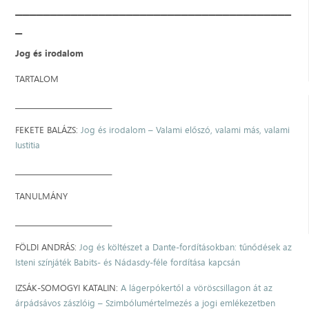
________________________________________
_
Jog és irodalom
TARTALOM
____________________________
FEKETE BALÁZS:
Jog és irodalom – Valami előszó, valami más, valami
Iustitia
____________________________
TANULMÁNY
____________________________
FÖLDI ANDRÁS:
Jog és költészet a Dante-fordításokban: tűnődések az
Isteni színjáték Babits- és Nádasdy-féle fordítása kapcsán
IZSÁK-SOMOGYI KATALIN:
A lágerpókertől a vöröscsillagon át az
árpádsávos zászlóig – Szimbólumértelmezés a jogi emlékezetben