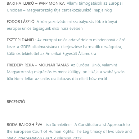
BARTHA ILDIKÓ – PAPP MÓNIKA:
Állami támogatások az Európai
Unióban – Magyarország útja csatlakozásunktól napjainkig
FODOR LÁSZLÓ:
A környezetvédelmi szabályozás főbb irányai
európai uniós tagságunk első húsz évében
ESZTERI DÁNIEL:
Az európai uniós adatvédelem mindenhová elérő
keze: a GDPR alkalmazásának kiterjesztése harmadik országokra,
különös tekintettel az Amerikai Egyesült Államokra
FRIEDERY RÉKA – MOLNÁR TAMÁS:
Az Európai Unió, valamint
Magyarország migrációs és menekültügyi politikája a szabályozás
tükrében: leltár az uniós csatlakozás óta eltelt húsz évről
____________________________
RECENZIÓ
____________________________
BODA-BALOGH ÉVA:
Lisa Sonnleitner: A Constitutionalist Approach to
the European Court of Human Rights: The Legitimacy of Evolutive and
Static Interpretation (Hart Publishing 2022)