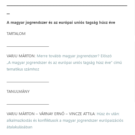
________________________________________
_
A magyar jogrendszer és az európai uniós tagság húsz éve
TARTALOM
____________________________
VARJU MÁRTON:
Merre tovább magyar jogrendszer? Előszó
„A magyar jogrendszer és az európai uniós tagság húsz éve” című
tematikus számhoz
____________________________
TANULMÁNY
____________________________
VARJU MÁRTON – VÁRNAY ERNŐ – VINCZE ATTILA:
Húsz év után:
alkalmazkodás és konfliktusok a magyar jogrendszer európaizációs
átalakulásában