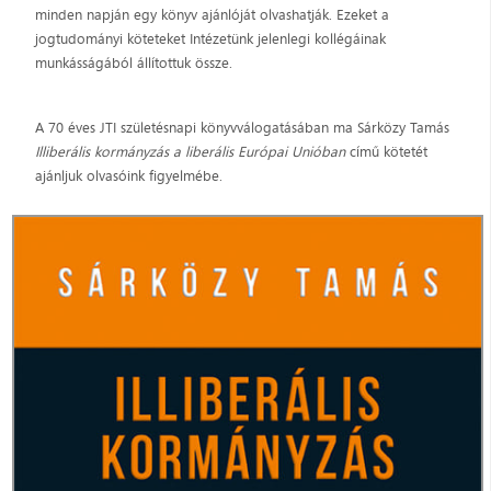
minden napján egy könyv ajánlóját olvashatják. Ezeket a
jogtudományi köteteket Intézetünk jelenlegi kollégáinak
munkásságából állítottuk össze.
A 70 éves JTI születésnapi könyvválogatásában ma Sárközy Tamás
I
lliberális kormányzás a liberális Európai Unióban
című kötetét
ajánljuk olvasóink figyelmébe.