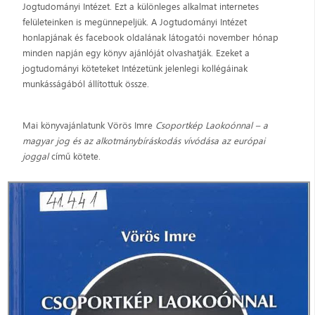
Jogtudományi Intézet. Ezt a különleges alkalmat internetes
felületeinken is megünnepeljük. A Jogtudományi Intézet
honlapjának és facebook oldalának látogatói november hónap
minden napján egy könyv ajánlóját olvashatják. Ezeket a
jogtudományi köteteket Intézetünk jelenlegi kollégáinak
munkásságából állítottuk össze.
Mai könyvajánlatunk Vörös Imre
Csoportkép Laokoónnal – a
magyar jog és az alkotmánybíráskodás vívódása az európai
joggal
című kötete.