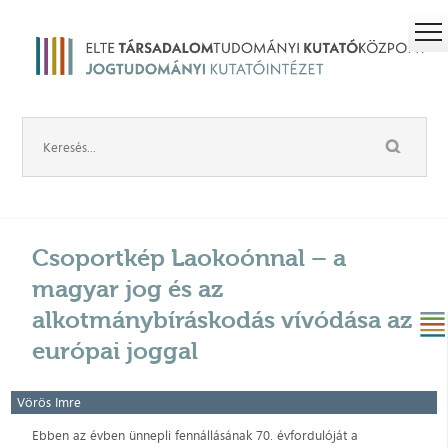
Csoportkép Laokoónnal – a
magyar jog és az
alkotmánybíráskodás vívódása az
európai joggal
Vörös Imre
Ebben az évben ünnepli fennállásának 70. évfordulóját a