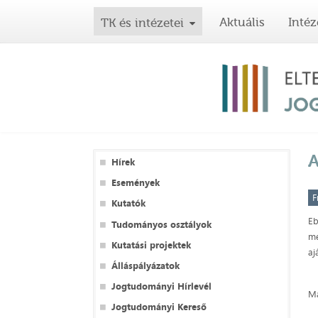
Aktuális
Intéz
TK és intézetei
Hírek
Események
F
Kutatók
Eb
Tudományos osztályok
me
Kutatási projektek
aj
Álláspályázatok
Jogtudományi Hírlevél
Ma
Jogtudományi Kereső