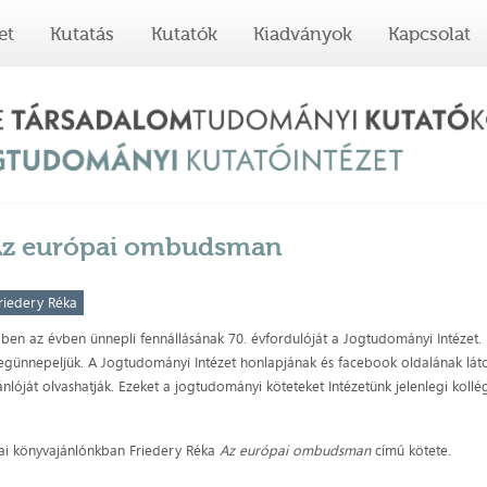
et
Kutatás
Kutatók
Kiadványok
Kapcsolat
Az európai ombudsman
riedery Réka
ben az évben ünnepli fennállásának 70. évfordulóját a Jogtudományi Intézet. Ez
günnepeljük. A Jogtudományi Intézet honlapjának és facebook oldalának l
ánlóját olvashatják. Ezeket a jogtudományi köteteket Intézetünk jelenlegi koll
i könyvajánlónkban Friedery Réka
Az európai ombudsman
című kötete.