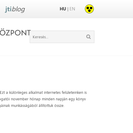
jti
blog
HU
EN
|
t a különleges alkalmat internetes felületeinken is
átogatói november hónap minden napján egy könyv
égáinak munkásságából állítottuk össze.